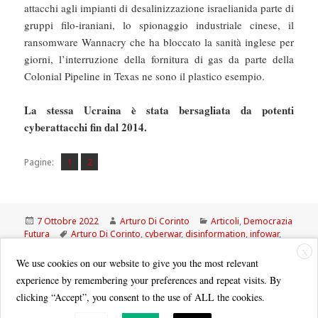
attacchi agli impianti di desalinizzazione israelianida parte di
gruppi filo-iraniani, lo spionaggio industriale cinese, il
ransomware Wannacry che ha bloccato la sanità inglese per
giorni, l’interruzione della fornitura di gas da parte della
Colonial Pipeline in Texas ne sono il plastico esempio.
La stessa Ucraina è stata bersagliata da potenti
cyberattacchi fin dal 2014.
Pagina
Pagina
,
Pagine:
1
2
Scritto
Autore
Categorie
7 Ottobre 2022
Arturo Di Corinto
Articoli
,
Democrazia
il
Tag
Futura
Arturo Di Corinto
,
cyberwar
,
disinformation
,
infowar
,
LillDisk
,
ransomware
X
We use cookies on our website to give you the most relevant
experience by remembering your preferences and repeat visits. By
clicking “Accept”, you consent to the use of ALL the cookies.