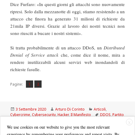
Dice Furfaro: «In questi giorni gli attacchi sono nuovamente
ripresi. Solo dalla mezzanotte di oggi, stiamo resistendo a un
attacco che finora ha generato 31 milioni di richieste da
21mila IP diversi. Grazie al lavoro dei nostri tecnici non
sono riusciti a bucare i nostri sistemi».
Si tratta probabilmente di un attacco DDoS, un
Distributed
Denial of Service attack
che, come dice il nome, mira a
rendere inutilizzabili alcuni servizi web inondandoli di
richieste fasulle.
Pagina
Pagina
,
Pagine:
1
2
Scritto
Autore
Categorie
3 Settembre 2020
Arturo Di Corinto
Articoli
,
il
Tag
Cybercrime
,
Cybersecurity
,
Hacker
,
Il Manifesto
DDOS
,
Partito
democratico
X
We use cookies on our website to give you the most relevant
experience by remembering your preferences and repeat visits. By