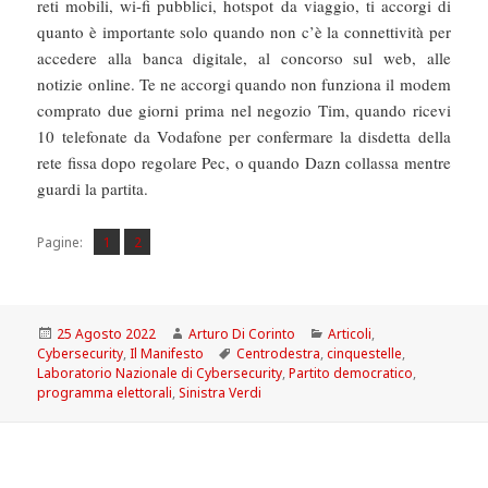
reti mobili, wi-fi pubblici, hotspot da viaggio, ti accorgi di
quanto è importante solo quando non c’è la connettività per
accedere alla banca digitale, al concorso sul web, alle
notizie online. Te ne accorgi quando non funziona il modem
comprato due giorni prima nel negozio Tim, quando ricevi
10 telefonate da Vodafone per confermare la disdetta della
rete fissa dopo regolare Pec, o quando Dazn collassa mentre
guardi la partita.
Pagina
Pagina
,
Pagine:
1
2
Scritto
Autore
Categorie
25 Agosto 2022
Arturo Di Corinto
Articoli
,
il
Tag
Cybersecurity
,
Il Manifesto
Centrodestra
,
cinquestelle
,
Laboratorio Nazionale di Cybersecurity
,
Partito democratico
,
programma elettorali
,
Sinistra Verdi