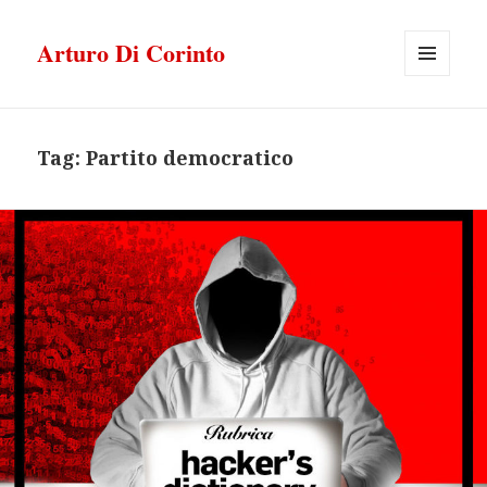
Arturo Di Corinto
MENU
E
WIDGET
Tag:
Partito democratico