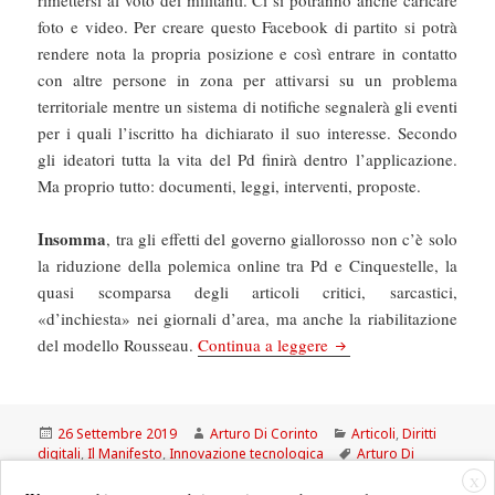
rimettersi al voto dei militanti. Ci si potranno anche caricare
foto e video. Per creare questo Facebook di partito si potrà
rendere nota la propria posizione e così entrare in contatto
con altre persone in zona per attivarsi su un problema
territoriale mentre un sistema di notifiche segnalerà gli eventi
per i quali l’iscritto ha dichiarato il suo interesse. Secondo
gli ideatori tutta la vita del Pd finirà dentro l’applicazione.
Ma proprio tutto: documenti, leggi, interventi, proposte.
Insomma
, tra gli effetti del governo giallorosso non c’è solo
la riduzione della polemica online tra Pd e Cinquestelle, la
quasi scomparsa degli articoli critici, sarcastici,
«d’inchiesta» nei giornali d’area, ma anche la riabilitazione
Il Manifesto: Ecco l’ap
del modello Rousseau.
Continua a leggere
Scritto
Autore
Categorie
26 Settembre 2019
Arturo Di Corinto
Articoli
,
Diritti
il
Tag
digitali
,
Il Manifesto
,
Innovazione tecnologica
Arturo Di
Corinto
,
il manifesto
,
Pd app
X