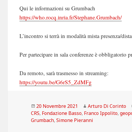
Qui le informazioni su Grumbach
https://who.rocq.inria.fr/Stephane.Grumbach/
L’incontro si terrà in modalità mista presenza/dist
Per partecipare in sala conferenze è obbligatorio pr
Da remoto, sarà trasmesso in streaming:
https://youtu.be/G6rS5_ZdMFg
Scritto
Autore
20 Novembre 2021
Arturo Di Corinto
il
CRS
,
Fondazione Basso
,
Franco Ippolito
,
geopo
Grumbach
,
Simone Pieranni