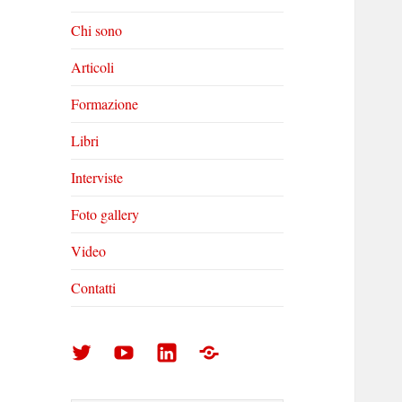
Chi sono
Articoli
Formazione
Libri
Interviste
Foto gallery
Video
Contatti
Arturo
Arturo
Arturo
Foto
Di
Di
Di
gallery