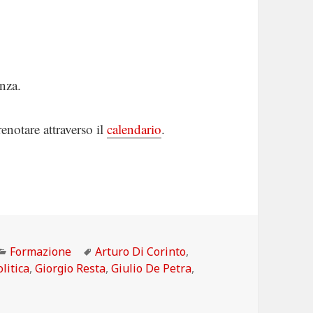
anza.
enotare attraverso il
calendario
.
Categorie
Tag
Formazione
Arturo Di Corinto
,
litica
,
Giorgio Resta
,
Giulio De Petra
,