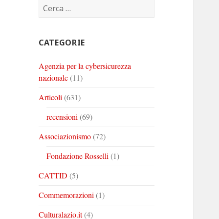
Ricerca
Corinto
Corinto
Corinto
per:
su
su
su
Twitter
Youtube
Linkedin
CATEGORIE
Agenzia per la cybersicurezza
nazionale
(11)
Articoli
(631)
recensioni
(69)
Associazionismo
(72)
Fondazione Rosselli
(1)
CATTID
(5)
Commemorazioni
(1)
Culturalazio.it
(4)