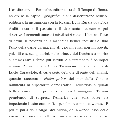
L’ex direttore di Formiche, editorialista di Il Tempo di Roma,
ha diviso in capitoli geografici la sua dissertazione bellico-
politica e la incomincia con la Russia. Della Russia Sovietica
Arditti ricorda il passato e il deterrente nucleare e poi
descrive I tremendi attacchi missilistici verso l’Ucraina, l’uso
di droni, la potenza della macchina bellica industriale, fino
l’uso della carne da macello di giovani russi non moscoviti,
galeotti e senza quattrini, nelle trincee del Donbass a morire
e ammazzare i forse più istruiti e sicuramente filoeuropei
ucraini. Poi racconta la Cina e Taiwan un po’ alla maniera di
Lucio Caracciolo, di cui è certo debitore di parte dell’analisi,
quando racconta i
choke points
del mar della Cina e
rammenta la superiorità demografica, industriale e quindi
bellica cinese che prima o poi vorrà mangiarsi Taiwan
prendendo di sorpresa l’America che, sola, forse sta
impedendo l’esito catastrofico per il porcospino taiwanese. E
poi ci parla del Congo, del Sudan, del Rwanda, cioè delle
guerre per procura fatte per impossessarsi delle preziose