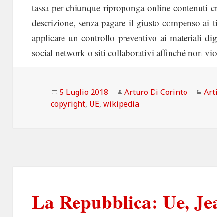
tassa per chiunque riproponga online contenuti cr
descrizione, senza pagare il giusto compenso ai tit
applicare un controllo preventivo ai materiali di
social network o siti collaborativi affinché non vi
Scritto
Autore
Cat
5 Luglio 2018
Arturo Di Corinto
Art
il
copyright
,
UE
,
wikipedia
La Repubblica: Ue, Je