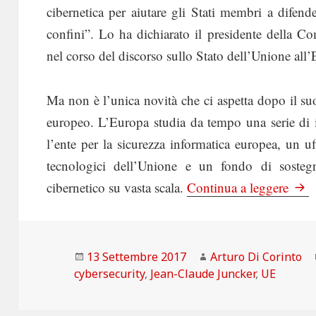
cibernetica per aiutare gli Stati membri a difen
confini”. Lo ha dichiarato il presidente della 
nel corso del discorso sullo Stato dell’Unione al
Ma non è l’unica novità che ci aspetta dopo il suo
europeo. L’Europa studia da tempo una serie di i
l’ente per la sicurezza informatica europea, un uff
tecnologici dell’Unione e un fondo di sosteg
La R
cibernetico su vasta scala.
Continua a leggere
Scritto
Autore
13 Settembre 2017
Arturo Di Corinto
il
cybersecurity
,
Jean-Claude Juncker
,
UE