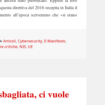
n è ancora stato pubblicato. Eppure la loro
esta direttiva del 2016 recepita in Italia il
imento all’epoca scrivemmo che «si erano
esto: Dove sono gli elenchi dei servizi digitali essenziali?
Categorie
Articoli
,
Cybersecurity
,
Il Manifesto
,
re critiche
,
NIS
,
UE
bagliata, ci vuole