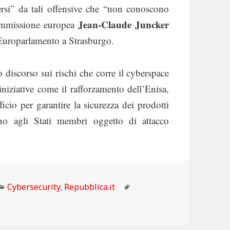
dersi” da tali offensive che “non conoscono
Jean-Claude Juncker
Commissione europea
l’Europarlamento a Strasburgo.
 discorso sui rischi che corre il cyberspace
niziative come il rafforzamento dell’Enisa,
icio per garantire la sicurezza dei prodotti
no agli Stati membri oggetto di attacco
epubblica: Ue, Jean-Claude Juncker: “L’Europa non è pront
Categorie
Tag
Cybersecurity
,
Repubblica.it