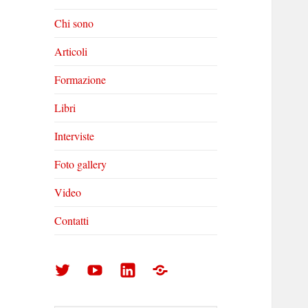
Chi sono
Articoli
Formazione
Libri
Interviste
Foto gallery
Video
Contatti
Arturo
Arturo
Arturo
Foto
Di
Di
Di
gallery