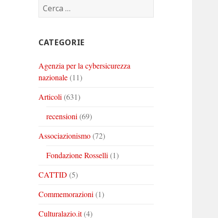
Ricerca
Corinto
Corinto
Corinto
per:
su
su
su
Twitter
Youtube
Linkedin
CATEGORIE
Agenzia per la cybersicurezza
nazionale
(11)
Articoli
(631)
recensioni
(69)
Associazionismo
(72)
Fondazione Rosselli
(1)
CATTID
(5)
Commemorazioni
(1)
Culturalazio.it
(4)