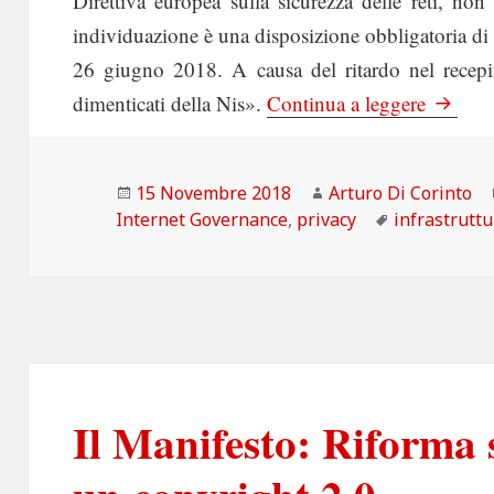
Direttiva europea sulla sicurezza delle reti, no
individuazione è una disposizione obbligatoria di qu
26 giugno 2018. A causa del ritardo nel recep
Il Manif
dimenticati della Nis».
Continua a leggere
Scritto
Autore
15 Novembre 2018
Arturo Di Corinto
il
Tag
Internet Governance
,
privacy
infrastruttu
Il Manifesto: Riforma s