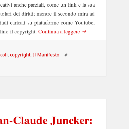
eativi anche parziali, come un link e la sua
olari dei diritti; mentre il secondo mira ad
gitali caricati su piattaforme come Youtube,
Il Manifesto: Riforma 
olino il copyright.
Continua a leggere
egorie
Tag
icoli
,
copyright
,
Il Manifesto
an-Claude Juncker: