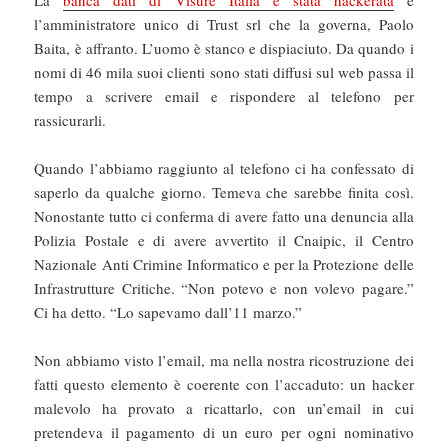
La
banca dati di Visure Italia è stata hackerata
e
l’amministratore unico di Trust srl che la governa, Paolo
Baita, è affranto. L’uomo è stanco e dispiaciuto. Da quando i
nomi di 46 mila suoi clienti sono stati diffusi sul web passa il
tempo a scrivere email e rispondere al telefono per
rassicurarli.
Quando l’abbiamo raggiunto al telefono ci ha confessato di
saperlo da qualche giorno. Temeva che sarebbe finita così.
Nonostante tutto ci conferma di avere fatto una denuncia alla
Polizia Postale e di avere avvertito il Cnaipic, il Centro
Nazionale Anti Crimine Informatico e per la Protezione delle
Infrastrutture Critiche. “Non potevo e non volevo pagare.”
Ci ha detto. “Lo sapevamo dall’11 marzo.”
Non abbiamo visto l’email, ma nella nostra ricostruzione dei
fatti questo elemento è coerente con l’accaduto: un hacker
malevolo ha provato a ricattarlo, con un’email in cui
pretendeva il pagamento di un euro per ogni nominativo