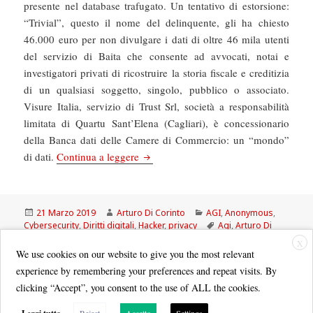
presente nel database trafugato. Un tentativo di estorsione:
“Trivial”, questo il nome del delinquente, gli ha chiesto
46.000 euro per non divulgare i dati di oltre 46 mila utenti
del servizio di Baita che consente ad avvocati, notai e
investigatori privati di ricostruire la storia fiscale e creditizia
di un qualsiasi soggetto, singolo, pubblico o associato.
Visure Italia, servizio di Trust Srl, società a responsabilità
limitata di Quartu Sant’Elena (Cagliari), è concessionario
della Banca dati delle Camere di Commercio: un “mondo”
AGI: Il ricatto dell’hacker: 46 mila euro
di dati.
Continua a leggere
Scritto
Autore
Categorie
21 Marzo 2019
Arturo Di Corinto
AGI
,
Anonymous
,
il
Tag
Cybersecurity
,
Diritti digitali
,
Hacker
,
privacy
Agi
,
Arturo Di
Corinto
,
databreach
,
hacker
,
Visure Italia
X
We use cookies on our website to give you the most relevant
experience by remembering your preferences and repeat visits. By
clicking “Accept”, you consent to the use of ALL the cookies.