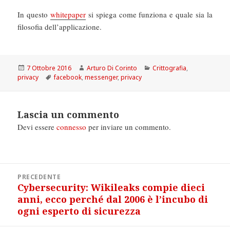
In questo
whitepaper
si spiega come funziona e quale sia la
filosofia dell’applicazione.
Scritto
Autore
Categorie
7 Ottobre 2016
Arturo Di Corinto
Crittografia
,
il
Tag
privacy
facebook
,
messenger
,
privacy
Lascia un commento
Devi essere
connesso
per inviare un commento.
Navigazione
PRECEDENTE
articoli
Cybersecurity: Wikileaks compie dieci
Articolo
anni, ecco perché dal 2006 è l’incubo di
precedente:
ogni esperto di sicurezza