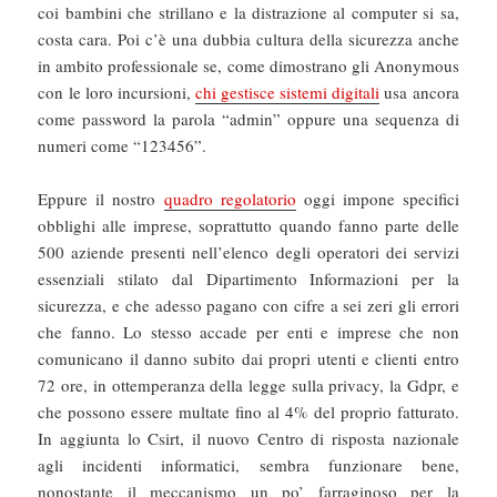
coi bambini che strillano e la distrazione al computer si sa,
costa cara. Poi c’è una dubbia cultura della sicurezza anche
in ambito professionale se, come dimostrano gli Anonymous
con le loro incursioni,
chi gestisce sistemi digitali
usa ancora
come password la parola “admin” oppure una sequenza di
numeri come “123456”.
Eppure il nostro
quadro regolatorio
oggi impone specifici
obblighi alle imprese, soprattutto quando fanno parte delle
500 aziende presenti nell’elenco degli operatori dei servizi
essenziali stilato dal Dipartimento Informazioni per la
sicurezza, e che adesso pagano con cifre a sei zeri gli errori
che fanno. Lo stesso accade per enti e imprese che non
comunicano il danno subito dai propri utenti e clienti entro
72 ore, in ottemperanza della legge sulla privacy, la Gdpr, e
che possono essere multate fino al 4% del proprio fatturato.
In aggiunta lo Csirt, il nuovo Centro di risposta nazionale
agli incidenti informatici, sembra funzionare bene,
nonostante il meccanismo un po’ farraginoso per la