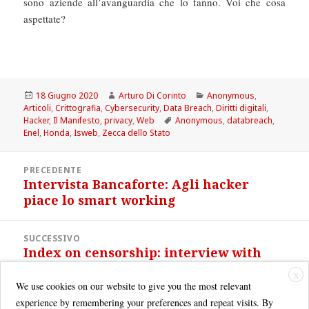
sono aziende all’avanguardia che lo fanno. Voi che cosa
aspettate?
Scritto
Autore
Categorie
18 Giugno 2020
Arturo Di Corinto
Anonymous
,
il
Articoli
,
Crittografia
,
Cybersecurity
,
Data Breach
,
Diritti digitali
,
Tag
Hacker
,
Il Manifesto
,
privacy
,
Web
Anonymous
,
databreach
,
Enel
,
Honda
,
Isweb
,
Zecca dello Stato
Navigazione
PRECEDENTE
articoli
Intervista Bancaforte: Agli hacker
Articolo
piace lo smart working
precedente:
SUCCESSIVO
Index on censorship: interview with
Articolo
Arturo Di Corinto
successivo:
X
We use cookies on our website to give you the most relevant
experience by remembering your preferences and repeat visits. By