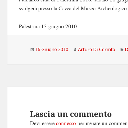
svolgerà presso la Cavea del Museo Archeologico N
Palestrina 13 giugno 2010
Scritto
Autore
C
16 Giugno 2010
Arturo Di Corinto
D
il
Lascia un commento
Devi essere
connesso
per inviare un commen