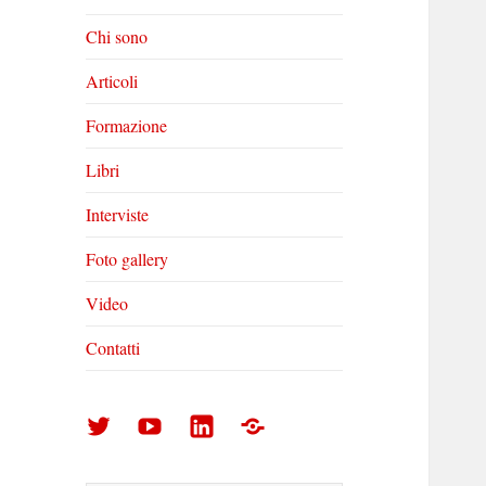
Chi sono
Articoli
Formazione
Libri
Interviste
Foto gallery
Video
Contatti
Arturo
Arturo
Arturo
Foto
Di
Di
Di
gallery