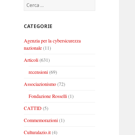
Ricerca
Corinto
Corinto
Corinto
per:
su
su
su
Twitter
Youtube
Linkedin
CATEGORIE
Agenzia per la cybersicurezza
nazionale
(11)
Articoli
(631)
recensioni
(69)
Associazionismo
(72)
Fondazione Rosselli
(1)
CATTID
(5)
Commemorazioni
(1)
Culturalazio.it
(4)