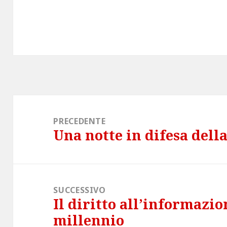
Navigazione
articoli
PRECEDENTE
Una notte in difesa dell
Articolo
precedente:
SUCCESSIVO
Il diritto all’informazio
Articolo
millennio
successivo: