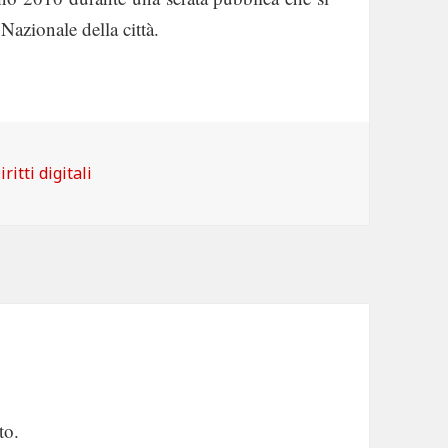
azionale della città.
ategorie
iritti digitali
to.