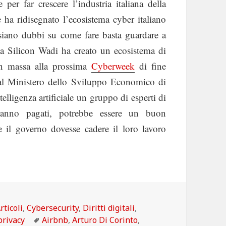
 per far crescere l’industria italiana della
e ha ridisegnato l’ecosistema cyber italiano
 siano dubbi su come fare basta guardare a
lla Silicon Wadi ha creato un ecosistema di
in massa alla prossima
Cyberweek
di fine
al Ministero dello Sviluppo Economico di
elligenza artificiale un gruppo di esperti di
ranno pagati, potrebbe essere un buon
e il governo dovesse cadere il loro lavoro
ategorie
rticoli
,
Cybersecurity
,
Diritti digitali
,
Tag
privacy
Airbnb
,
Arturo Di Corinto
,