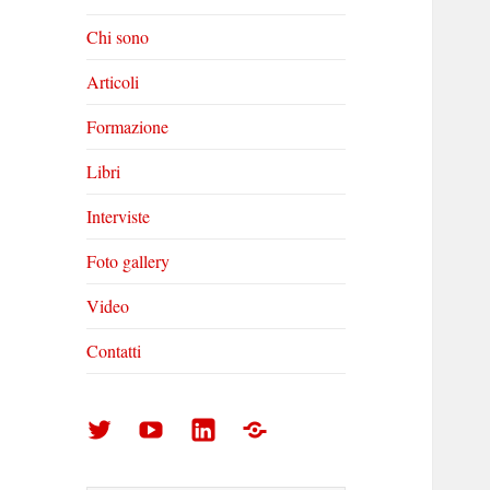
Chi sono
Articoli
Formazione
Libri
Interviste
Foto gallery
Video
Contatti
Arturo
Arturo
Arturo
Foto
Di
Di
Di
gallery