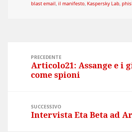
blast email
,
il manifesto
,
Kaspersky Lab
,
phis
Navigazione
articoli
PRECEDENTE
Articolo21: Assange e i g
Articolo
come spioni
precedente:
SUCCESSIVO
Intervista Eta Beta ad A
Articolo
successivo: