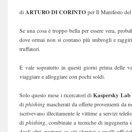
ARTURO DI CORINTO
di
per Il Manifesto d
Se una cosa è troppo bella per essere vera, proba
dove ormai non si contano più imbrogli e raggiri
truffatori.
E vale sopratutto in questi giorni prima delle v
viaggiare e alloggiare con pochi soldi.
Kaspersky Lab
Solo questo mese i ricercatori di
di
phishing
mascherati da offerte provenienti da no
iscrivevano illecitamente le vittime a servizi tele
di
phishing
, combinate a tecniche di ingegneria so
degli altri, portarci su siti identici a quelli uffici