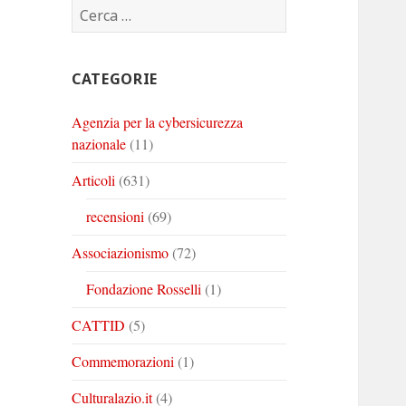
Ricerca
Corinto
Corinto
Corinto
per:
su
su
su
Twitter
Youtube
Linkedin
CATEGORIE
Agenzia per la cybersicurezza
nazionale
(11)
Articoli
(631)
recensioni
(69)
Associazionismo
(72)
Fondazione Rosselli
(1)
CATTID
(5)
Commemorazioni
(1)
Culturalazio.it
(4)