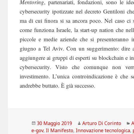
Mentoring
, partenariati, fondazioni, sono le idee
cybersecurity ipotizzate nel decreto Gentiloni ch
ma di cui finora si sa ancora poco. Nel caso ci
come funziona Israele, la start-up nation che ne
piccole e medie aziende che si presenteranno 
giugno a Tel Aviv. Con un suggerimento: dire 
aggiungere ai gruppi di esperti su blockchain e int
cybersecurity. Visto che comunque non ver
investimento. L’unica controindicazione è che s
andrebbe buttato. È già successo.
Scritto
Autore
C
30 Maggio 2019
Arturo Di Corinto
A
il
e-gov
,
Il Manifesto
,
Innovazione tecnologica
,