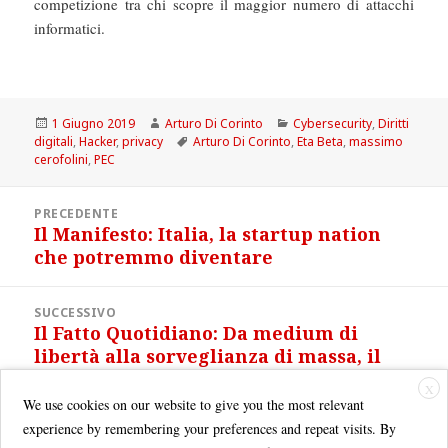
competizione tra chi scopre il maggior numero di attacchi
informatici.
Scritto
Autore
Categorie
1 Giugno 2019
Arturo Di Corinto
Cybersecurity
,
Diritti
il
Tag
digitali
,
Hacker
,
privacy
Arturo Di Corinto
,
Eta Beta
,
massimo
cerofolini
,
PEC
Navigazione
PRECEDENTE
articoli
Il Manifesto: Italia, la startup nation
Articolo
che potremmo diventare
precedente:
SUCCESSIVO
Il Fatto Quotidiano: Da medium di
Articolo
libertà alla sorveglianza di massa, il
successivo:
web ha tradito la sua missione?
X
We use cookies on our website to give you the most relevant
experience by remembering your preferences and repeat visits. By