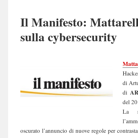
Il Manifesto: Mattarell
sulla cybersecurity
Mattar
Hacker
di Art
AR
di
del 20
La r
l’amm
oscurato l’annuncio di nuove regole per contrasta