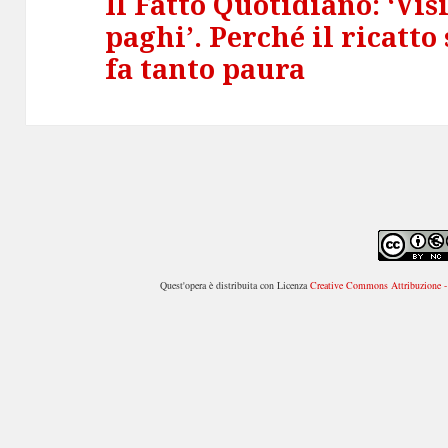
Il Fatto Quotidiano: ‘Vis
Articolo
paghi’. Perché il ricatto
successivo:
fa tanto paura
Quest'opera è distribuita con Licenza
Creative Commons Attribuzione - 