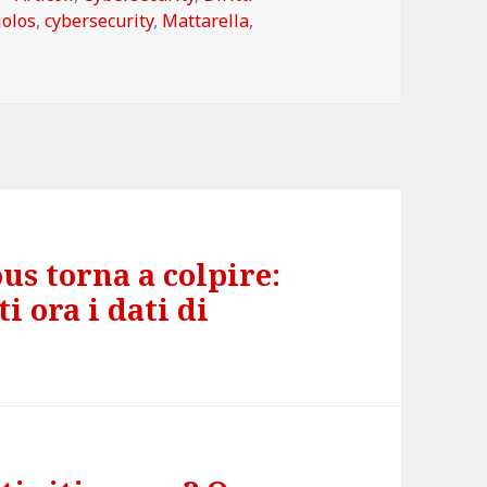
iolos
,
cybersecurity
,
Mattarella
,
s torna a colpire:
i ora i dati di