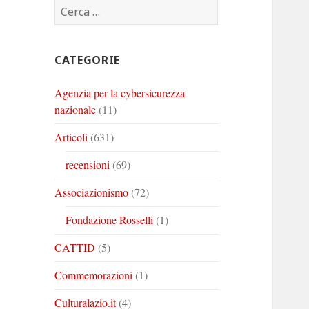
Ricerca
Corinto
Corinto
Corinto
per:
su
su
su
Twitter
Youtube
Linkedin
CATEGORIE
Agenzia per la cybersicurezza
nazionale
(11)
Articoli
(631)
recensioni
(69)
Associazionismo
(72)
Fondazione Rosselli
(1)
CATTID
(5)
Commemorazioni
(1)
Culturalazio.it
(4)