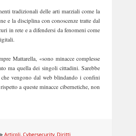
enti tradizionali delle arti marziali come la
one e la disciplina con conoscenze tratte dal
curi in rete e a difendersi da fenomeni come
gitali.
empre Mattarella, «sono minacce complesse
ato ma quella dei singoli cittadini. Sarebbe
li che vengono dal web blindando i confini
ni, rispetto a queste minacce cibernetiche, non
Categorie
Articoli
,
Cybersecurity
,
Diritti