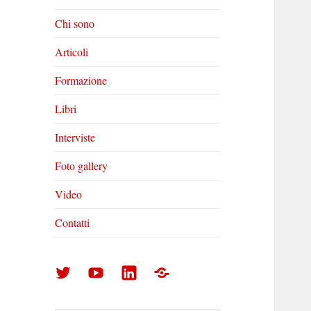
Chi sono
Articoli
Formazione
Libri
Interviste
Foto gallery
Video
Contatti
Arturo
Arturo
Arturo
Foto
Di
Di
Di
gallery