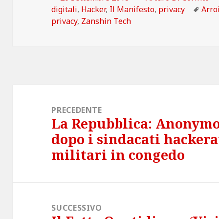
il
Tag
digitali
,
Hacker
,
Il Manifesto
,
privacy
Arro
privacy
,
Zanshin Tech
Navigazione
articoli
PRECEDENTE
La Repubblica: Anonymou
Articolo
dopo i sindacati hackerat
precedente:
militari in congedo
SUCCESSIVO