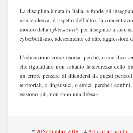
La disciplina è nata in Italia, e fonde gli insegnam
non violenza, il rispetto dell’altro, la concentrazi
mondo della
cybersecurity
per insegnare a stare si
cyberbullismo, adescamento ed altre aggressioni di
L’educazione come risorsa, perché, come dice s
che riguardano non soltanto la sicurezza dello St
un errore pensare di difendersi da questi perico
territoriali, o linguistici, o etnici, perché i confi
esistono più, non sono una difesa».
Scritto
Autore
20 Settembre 2018
Arturo Di Corinto