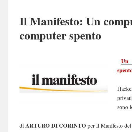
Il Manifesto: Un compu
computer spento
Un 
spent
Hacker
privat
sono l
ARTURO DI CORINTO
di
per Il Manifesto de