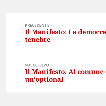
Navigazione
articoli
PRECEDENTE
Il Manifesto: La democr
Articolo
tenebre
precedente:
SUCCESSIVO
Il Manifesto: Al comune 
Articolo
un’optional
successivo: