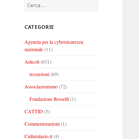
Ricerca
Corinto
Corinto
Corinto
per:
su
su
su
Twitter
Youtube
Linkedin
CATEGORIE
Agenzia per la cybersicurezza
nazionale
(11)
Articoli
(631)
recensioni
(69)
Associazionismo
(72)
Fondazione Rosselli
(1)
CATTID
(5)
Commemorazioni
(1)
Culturalazio.it
(4)