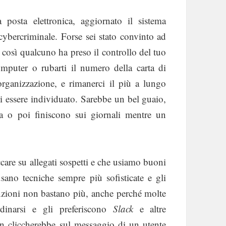
a posta elettronica, aggiornato il sistema
cybercriminale. Forse sei stato convinto ad
 così qualcuno ha preso il controllo del tuo
omputer o rubarti il numero della carta di
 organizzazione, e rimanerci il più a lungo
di essere individuato. Sarebbe un bel guaio,
ima o poi finiscono sui giornali mentre un
care su allegati sospetti e che usiamo buoni
 usano tecniche sempre più sofisticate e gli
enzioni non bastano più, anche perché molte
dinarsi e gli preferiscono
Slack
e altre
on cliccherebbe sul messaggio di un utente