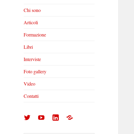
Chi sono
Articoli
Formazione
Libri
Interviste
Foto gallery
Video
Contatti
Arturo
Arturo
Arturo
Foto
Di
Di
Di
gallery