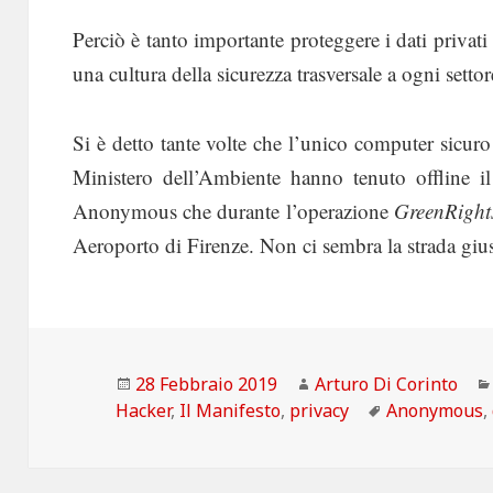
Perciò è tanto importante proteggere i dati privati
una cultura della sicurezza trasversale a ogni settor
Si è detto tante volte che l’unico computer sicur
Ministero dell’Ambiente hanno tenuto offline il
Anonymous che durante l’operazione
GreenRight
Aeroporto di Firenze. Non ci sembra la strada gius
Scritto
Autore
28 Febbraio 2019
Arturo Di Corinto
il
Tag
Hacker
,
Il Manifesto
,
privacy
Anonymous
,