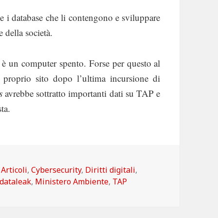
 e i database che li contengono e sviluppare
e della società.
o è un computer spento. Forse per questo al
 proprio sito dopo l’ultima incursione di
s
avrebbe sottratto importanti dati su TAP e
ta.
Categorie
Articoli
,
Cybersecurity
,
Diritti digitali
,
dataleak
,
Ministero Ambiente
,
TAP