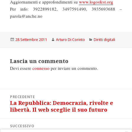
Aggiornamenti e approfondimenti su
www.logosfest.org
Per info: 3922899182, 3497591490, 3935693688 –
parola@anche.no
Scritto
Autore
Categorie
28 Settembre 2011
Arturo Di Corinto
Diritti digitali
il
Lascia un commento
Devi essere
connesso
per inviare un commento.
Navigazione
PRECEDENTE
articoli
La Repubblica: Democrazia, rivolte e
Articolo
libertà. Il web sceglie il suo futuro
precedente:
SUCCESSIVO