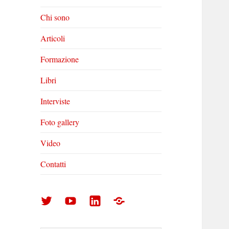
Chi sono
Articoli
Formazione
Libri
Interviste
Foto gallery
Video
Contatti
Arturo
Arturo
Arturo
Foto
Di
Di
Di
gallery