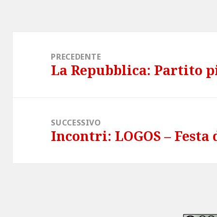
Navigazione
articoli
PRECEDENTE
La Repubblica: Partito p
Articolo
precedente:
SUCCESSIVO
Incontri: LOGOS – Festa 
Articolo
successivo: