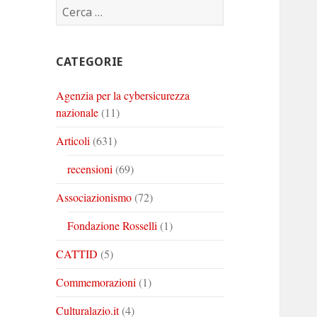
Ricerca
Corinto
Corinto
Corinto
per:
su
su
su
Twitter
Youtube
Linkedin
CATEGORIE
Agenzia per la cybersicurezza
nazionale
(11)
Articoli
(631)
recensioni
(69)
Associazionismo
(72)
Fondazione Rosselli
(1)
CATTID
(5)
Commemorazioni
(1)
Culturalazio.it
(4)