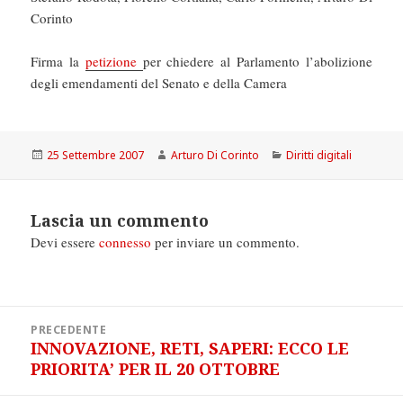
Corinto
Firma la
petizione
per chiedere al Parlamento l’abolizione
degli emendamenti del Senato e della Camera
Scritto
Autore
Categorie
25 Settembre 2007
Arturo Di Corinto
Diritti digitali
il
Lascia un commento
Devi essere
connesso
per inviare un commento.
Navigazione
PRECEDENTE
articoli
INNOVAZIONE, RETI, SAPERI: ECCO LE
Articolo
PRIORITA’ PER IL 20 OTTOBRE
precedente: