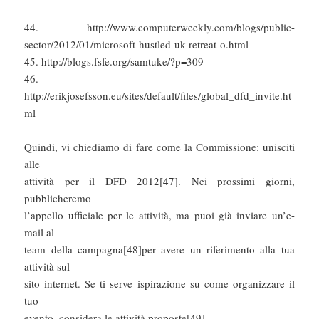
44. http://www.computerweekly.com/blogs/public-
sector/2012/01/microsoft-hustled-uk-retreat-o.html
45. http://blogs.fsfe.org/samtuke/?p=309
46.
http://erikjosefsson.eu/sites/default/files/global_dfd_invite.ht
ml
Quindi, vi chiediamo di fare come la Commissione: unisciti
alle
attività per il DFD 2012[47]. Nei prossimi giorni,
pubblicheremo
l’appello ufficiale per le attività, ma puoi già inviare un’e-
mail al
team della campagna[48]per avere un riferimento alla tua
attività sul
sito internet. Se ti serve ispirazione su come organizzare il
tuo
evento, considera le attività proposte[49].