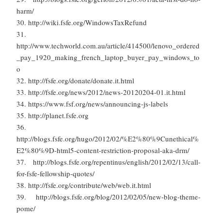
harm/
30. http://wiki.fsfe.org/WindowsTaxRefund
31.
http://www.techworld.com.au/article/414500/lenovo_ordered
_pay_1920_making_french_laptop_buyer_pay_windows_to
o
32. http://fsfe.org/donate/donate.it.html
33. http://fsfe.org/news/2012/news-20120204-01.it.html
34. https://www.fsf.org/news/announcing-js-labels
35. http://planet.fsfe.org
36.
http://blogs.fsfe.org/hugo/2012/02/%E2%80%9Cunethical%
E2%80%9D-html5-content-restriction-proposal-aka-drm/
37. http://blogs.fsfe.org/repentinus/english/2012/02/13/call-
for-fsfe-fellowship-quotes/
38. http://fsfe.org/contribute/web/web.it.html
39. http://blogs.fsfe.org/blog/2012/02/05/new-blog-theme-
pome/