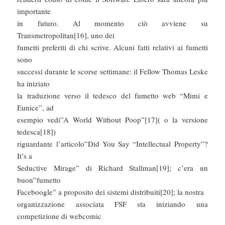
importante
in futuro. Al momento ciò avviene su
Transmetropolitan[16], uno dei
fumetti preferiti di chi scrive. Alcuni fatti relativi ai fumetti
sono
successi durante le scorse settimane: il Fellow Thomas Leske
ha iniziato
la traduzione verso il tedesco del fumetto web “Mimi e
Eunice”, ad
esempio vedi”A World Without Poop”[17]( o la versione
tedesca[18])
riguardante l’articolo”Did You Say “Intellectual Property”?
It’s a
Seductive Mirage” di Richard Stallman[19]; c’era un
buon”fumetto
Faceboogle” a proposito dei sistemi distribuiti[20]; la nostra
organizzazione associata FSF sta iniziando una
competizione di webcomic