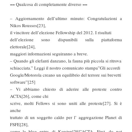
== Qualcosa di completamente diverso ==
– Aggiornamento dell’ultimo minuto: Congratulazioni a
Nikos Roussos[23],
il vincitore dell’elezione Fellowship del 2012. I risultati
dell’elezione sono dispunibili sulla piattaforma
elettorale[24],
maggiori informazioni seguiranno a breve.
– Quando gli elefanti danzano, la fauna più piccola si ritrova
schiacciata.” Leggi il nostro comunicato stampa”Gli accordi
Google/Motorola creano un equilibrio del terrore sui brevetti
software”[25]
– Vi abbiamo chiesto di aderire alle proteste contro
ACTA[26], come chi
scrive, molti Fellows si sono uniti alle proteste[27]. Si è
anche
trattato di un soggetto caldo per l’ aggregazione Planet di
FSFE[28],
come la blog entry di Karsten[29]”ACTA, First, do not