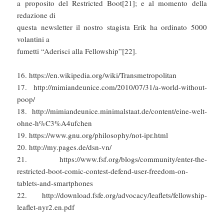
a proposito del Restricted Boot[21]; e al momento della
redazione di
questa newsletter il nostro stagista Erik ha ordinato 5000
volantini a
fumetti “Aderisci alla Fellowship”[22].
16. https://en.wikipedia.org/wiki/Transmetropolitan
17. http://mimiandeunice.com/2010/07/31/a-world-without-
poop/
18. http://mimiandeunice.minimalstaat.de/content/eine-welt-
ohne-h%C3%A4ufchen
19. https://www.gnu.org/philosophy/not-ipr.html
20. http://my.pages.de/dsn-vn/
21. https://www.fsf.org/blogs/community/enter-the-
restricted-boot-comic-contest-defend-user-freedom-on-
tablets-and-smartphones
22. http://download.fsfe.org/advocacy/leaflets/fellowship-
leaflet-nyr2.en.pdf