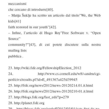
meccanismi
che cercano di introdurre[40].
– Matija Šuklje ha scritto un articolo dal titolo”We, the Web
kids[41]
faith restored in our youth”[42].
– Infine, l’articolo di Hugo Roy”Free Software v. “Open
Source”
community?”[43], di cui potete discutere sulla nostra
mailing lists
pubblica .
23. http://wiki.fsfe.org/FellowshipElection_2012
24. http://www.cs.cornell.edu/w8/~andru/cgi-
perl/civs/results.pl?id=E_491367a425d39945
25. http://fsfe.org/news/2012/news-20120214.01.it.html
26. http://fsfe.org/news/2012/news-20120210-01.it.html
27. http://blogs.fsfe.org/fast_edi/?p=279
28. http://planet.fsfe.org
29. http://blogs.fsfe.org/gerloff/2012/03/01/acta-first-do-no-