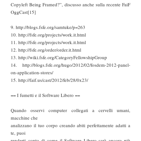
Copyleft Being Framed?”, discusso anche sulla recente FaiF
OggCast[15]
9. http://blogs.fsfe.org/samtuke/p=263
10. http://fsfe.org/projects/work.it.html
11. http://fsfe.org/projects/work.it.html
12. http://fsfe.org/order/order.it.html
13. http://wiki.fsfe.org/CategoryFellowshipGroup
14. http://blogs.fsfe.org/hugo/2012/02/fosdem-2012-panel-
on-application-stores/
15. http://faif.us/cast/2012/feb/28/0x23/
== I fumetti e il Software Libero ==
Quando osservi computer collegati a cervelli umani,
macchine che
analizzano il tuo corpo creando abiti perfettamente adatti a
te, puoi
renderti conto di come il Software Libero sarà ancora più