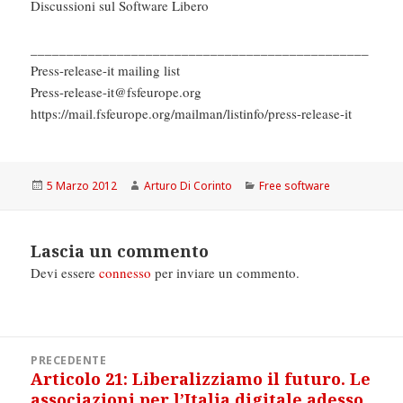
Discussioni sul Software Libero
_______________________________________________
Press-release-it mailing list
Press-release-it@fsfeurope.org
https://mail.fsfeurope.org/mailman/listinfo/press-release-it
Scritto
Autore
Categorie
5 Marzo 2012
Arturo Di Corinto
Free software
il
Lascia un commento
Devi essere
connesso
per inviare un commento.
Navigazione
PRECEDENTE
articoli
Articolo 21: Liberalizziamo il futuro. Le
Articolo
associazioni per l’Italia digitale adesso
precedente: