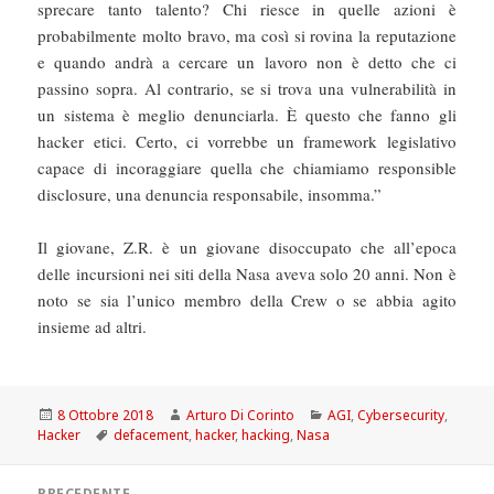
sprecare tanto talento? Chi riesce in quelle azioni è
probabilmente molto bravo, ma così si rovina la reputazione
e quando andrà a cercare un lavoro non è detto che ci
passino sopra. Al contrario, se si trova una vulnerabilità in
un sistema è meglio denunciarla. È questo che fanno gli
hacker etici. Certo, ci vorrebbe un framework legislativo
capace di incoraggiare quella che chiamiamo responsible
disclosure, una denuncia responsabile, insomma.”
Il giovane, Z.R. è un giovane disoccupato che all’epoca
delle incursioni nei siti della Nasa aveva solo 20 anni. Non è
noto se sia l’unico membro della Crew o se abbia agito
insieme ad altri.
Scritto
Autore
Categorie
8 Ottobre 2018
Arturo Di Corinto
AGI
,
Cybersecurity
,
il
Tag
Hacker
defacement
,
hacker
,
hacking
,
Nasa
Navigazione
PRECEDENTE