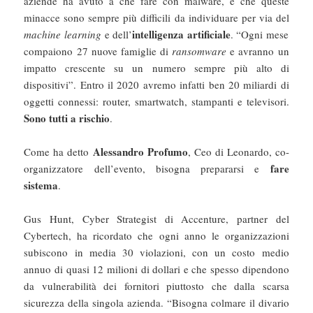
aziende ha avuto a che fare con malware, e che queste
minacce sono sempre più difficili da individuare per via del
intelligenza artificiale
machine learning
e dell’
. “Ogni mese
compaiono 27 nuove famiglie di
ransomware
e avranno un
impatto crescente su un numero sempre più alto di
dispositivi”. Entro il 2020 avremo infatti ben 20 miliardi di
oggetti connessi: router, smartwatch, stampanti e televisori.
Sono tutti a rischio
.
Alessandro Profumo
Come ha detto
, Ceo di Leonardo, co-
fare
organizzatore dell’evento, bisogna prepararsi e
sistema
.
Gus Hunt, Cyber Strategist di Accenture, partner del
Cybertech, ha ricordato che ogni anno le organizzazioni
subiscono in media 30 violazioni, con un costo medio
annuo di quasi 12 milioni di dollari e che spesso dipendono
da vulnerabilità dei fornitori piuttosto che dalla scarsa
sicurezza della singola azienda. “Bisogna colmare il divario