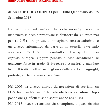
anno come quattro stazioni spaziali
ARTURO DI CORINTO
di
per Il Fatto Quotidiano del 28
Settembre 2018
cybersecurity
La sicurezza informatica, la
, serve a
democrazia
mantenere la pace e preservare la
. Ci avete mai
pensato? E allora provate a immaginare cosa accadrebbe se
un attacco informatico da parte di un esercito avversario
accecasse tutte le torri di controllo dell’aeroporto di una
capitale europea. Oppure pensate a cosa accadrebbe se
bloccare i semafori
qualcuno fosse in grado di
e mandare
in tilt il traffico cittadino il giorno delle elezioni: ingorghi,
proteste, gente che non va a votare.
Nel 2003 un attacco attacco da negazione di servizio, un
DoS
rete elettrica canadese
, ha mandato in tilt la
. Dopo
poche ore gli effetti si sono sentiti anche negli Usa.
Nel 2013 invece un attacco via smartphone è quasi riuscito