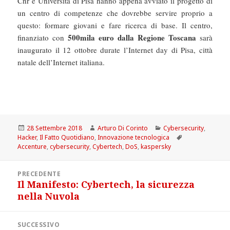
Cnr e Università di Pisa hanno appena avviato il progetto di
un centro di competenze che dovrebbe servire proprio a
questo: formare giovani e fare ricerca di base. Il centro,
500mila euro dalla Regione Toscana
finanziato con
sarà
inaugurato il 12 ottobre durate l’Internet day di Pisa, città
natale dell’Internet italiana.
Scritto
Autore
Categorie
28 Settembre 2018
Arturo Di Corinto
Cybersecurity
,
il
Tag
Hacker
,
Il Fatto Quotidiano
,
Innovazione tecnologica
Accenture
,
cybersecurity
,
Cybertech
,
DoS
,
kaspersky
Navigazione
PRECEDENTE
articoli
Il Manifesto: Cybertech, la sicurezza
Articolo
nella Nuvola
precedente:
SUCCESSIVO