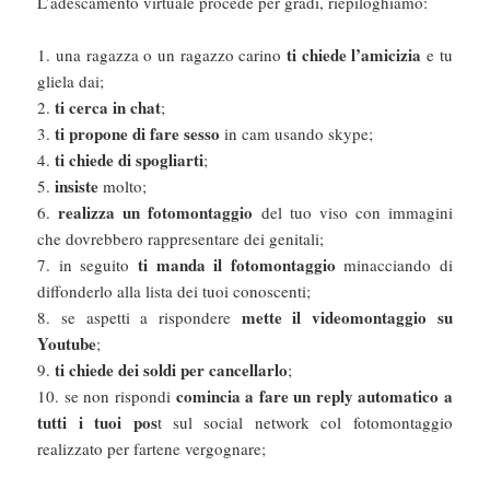
L’adescamento virtuale procede per gradi, riepiloghiamo:
ti chiede l’amicizia
1. una ragazza o un ragazzo carino
e tu
gliela dai;
ti cerca in chat
2.
;
ti propone di fare sesso
3.
in cam usando skype;
ti chiede di spogliarti
4.
;
insiste
5.
molto;
realizza un fotomontaggio
6.
del tuo viso con immagini
che dovrebbero rappresentare dei genitali;
ti manda il fotomontaggio
7. in seguito
minacciando di
diffonderlo alla lista dei tuoi conoscenti;
mette il videomontaggio su
8. se aspetti a rispondere
Youtube
;
ti chiede dei soldi per cancellarlo
9.
;
comincia a fare un reply automatico a
10. se non rispondi
tutti i tuoi pos
t sul social network col fotomontaggio
realizzato per fartene vergognare;