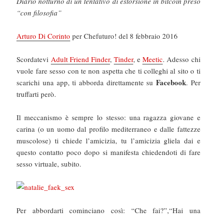
Diario notturno di un tentativo di estorsione in bitcoin preso
“con filosofia”
Arturo Di Corinto
per Chefuturo! del 8 febbraio 2016
Scordatevi
Adult Friend Finder
,
Tinder
, e
Meetic
. Adesso chi
vuole fare sesso con te non aspetta che ti colleghi al sito o ti
Facebook
scarichi una app, ti abborda direttamente su
. Per
truffarti però.
Il meccanismo è sempre lo stesso: una ragazza giovane e
carina (o un uomo dal profilo mediterraneo e dalle fattezze
muscolose) ti chiede l’amicizia, tu l’amicizia gliela dai e
questo contatto poco dopo si manifesta chiedendoti di fare
sesso virtuale, subito.
Per abbordarti cominciano così: “Che fai?”,“Hai una