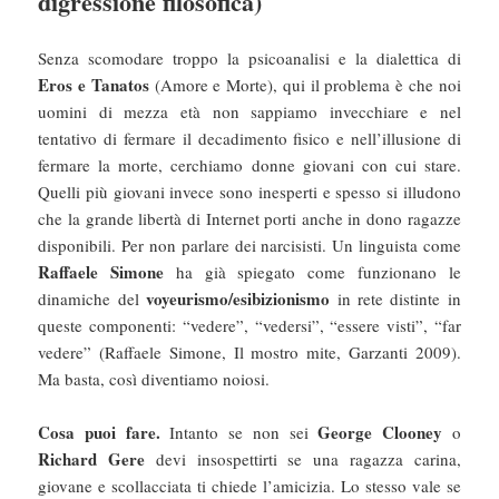
digressione filosofica)
Senza scomodare troppo la psicoanalisi e la dialettica di
Eros e Tanatos
(Amore e Morte), qui il problema è che noi
uomini di mezza età non sappiamo invecchiare e nel
tentativo di fermare il decadimento fisico e nell’illusione di
fermare la morte, cerchiamo donne giovani con cui stare.
Quelli più giovani invece sono inesperti e spesso si illudono
che la grande libertà di Internet porti anche in dono ragazze
disponibili. Per non parlare dei narcisisti. Un linguista come
Raffaele Simone
ha già spiegato come funzionano le
voyeurismo/esibizionismo
dinamiche del
in rete distinte in
queste componenti: “vedere”, “vedersi”, “essere visti”, “far
vedere” (Raffaele Simone, Il mostro mite, Garzanti 2009).
Ma basta, così diventiamo noiosi.
Cosa puoi fare.
George Clooney
Intanto se non sei
o
Richard Gere
devi insospettirti se una ragazza carina,
giovane e scollacciata ti chiede l’amicizia. Lo stesso vale se