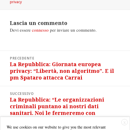
il
privacy
Lascia un commento
Devi essere
connesso
per inviare un commento.
Navigazione
PRECEDENTE
articoli
La Repubblica: Giornata europea
Articolo
privacy: “Libertà, non algoritmo”. E il
precedente:
pm Spataro attacca Carrai
SUCCESSIVO
La Repubblica: “Le organizzazioni
Articolo
criminali puntano ai nostri dati
successivo:
sanitari. Noi le fermeremo con
l’intelligenza artificiale”
X
We use cookies on our website to give you the most relevant