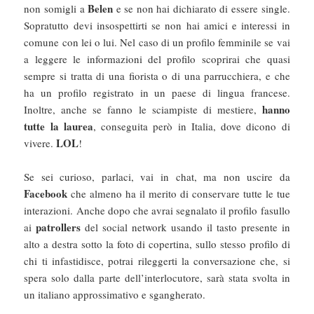
Belen
non somigli a
e se non hai dichiarato di essere single.
Sopratutto devi insospettirti se non hai amici e interessi in
comune con lei o lui. Nel caso di un profilo femminile se vai
a leggere le informazioni del profilo scoprirai che quasi
sempre si tratta di una fiorista o di una parrucchiera, e che
ha un profilo registrato in un paese di lingua francese.
hanno
Inoltre, anche se fanno le sciampiste di mestiere,
tutte la laurea
, conseguita però in Italia, dove dicono di
LOL
vivere.
!
Se sei curioso, parlaci, vai in chat, ma non uscire da
Facebook
che almeno ha il merito di conservare tutte le tue
interazioni. Anche dopo che avrai segnalato il profilo fasullo
patrollers
ai
del social network usando il tasto presente in
alto a destra sotto la foto di copertina, sullo stesso profilo di
chi ti infastidisce, potrai rileggerti la conversazione che, si
spera solo dalla parte dell’interlocutore, sarà stata svolta in
un italiano approssimativo e sgangherato.