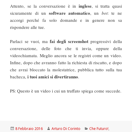
inglese
Attento, se la conversazione è in
, si tratta quasi
software automatico
sicuramente di un
, un
bot
: te ne
accorgi perché fa solo domande e in genere non sa
rispondere alle tue.
fai degli screenshot
Parlaci se vuoi, ma
progressivi della
conversazione, delle foto che ti invia, oppure della
videochiamata. Meglio ancora se le registri come un video.
Infine, dopo che avranno fatto la richiesta di riscatto, e dopo
che avrai bloccato la molestatrice, pubblica tutto sulla tua
i tuoi amici si divertiranno
bacheca,
.
PS: Questo è un video i cui un truffato spiega come succede.
Scritto
Autore
Categorie
8 Febbraio 2016
Arturo Di Corinto
Che Futuro!
,