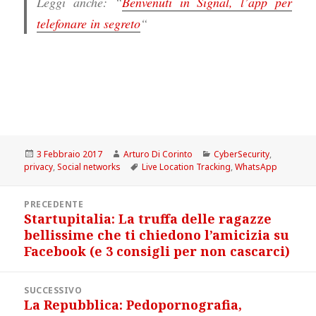
Leggi anche: “
Benvenuti in Signal, l’app per
telefonare in segreto
“
Scritto
Autore
Categorie
3 Febbraio 2017
Arturo Di Corinto
CyberSecurity
,
il
Tag
privacy
,
Social networks
Live Location Tracking
,
WhatsApp
Navigazione
PRECEDENTE
articoli
Startupitalia: La truffa delle ragazze
Articolo
bellissime che ti chiedono l’amicizia su
precedente:
Facebook (e 3 consigli per non cascarci)
SUCCESSIVO
La Repubblica: Pedopornografia,
Articolo