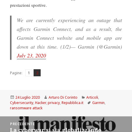
prestazioni sportive.
We are currently experiencing an outage that
affects Garmin Connect, and as a result, the
Garmin Connect website and mobile app are
down at this time. (1/2)— Garmin (@Garmin)
July 23, 2020
Pagina
Pagina
,
Pagine:
1
2
Scritto
Autore
Categorie
24 Luglio 2020
Arturo Di Corinto
Articoli
,
il
Tag
Cybersecurity
,
Hacker
,
privacy
,
Repubblica.it
Garmin
,
ransomware attack
Navigazione
PRECEDENTE
articoli
La cyberwar si sta globalizzando
Articolo