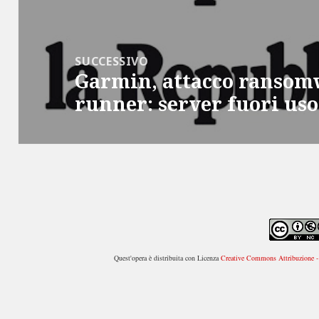
SUCCESSIVO
Garmin, attacco ransomw
Articolo
runner: server fuori uso
successivo:
Quest'opera è distribuita con Licenza
Creative Commons Attribuzione - 