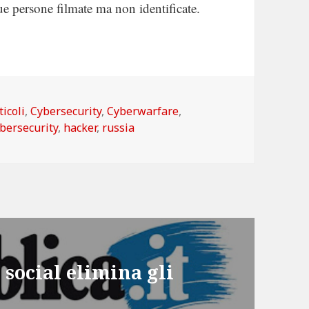
 due persone filmate ma non identificate.
tegorie
ticoli
,
Cybersecurity
,
Cyberwarfare
,
bersecurity
,
hacker
,
russia
 social elimina gli