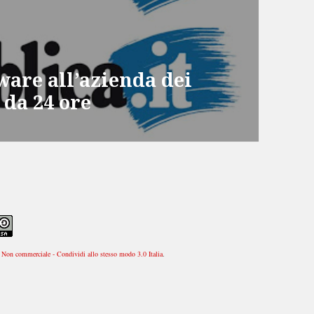
are all’azienda dei
 da 24 ore
Non commerciale - Condividi allo stesso modo 3.0 Italia
.