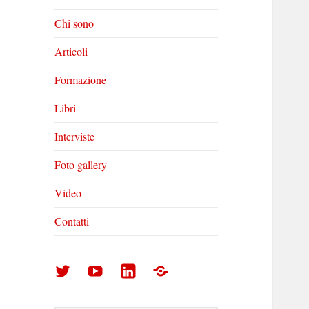
Chi sono
Articoli
Formazione
Libri
Interviste
Foto gallery
Video
Contatti
Arturo
Arturo
Arturo
Foto
Di
Di
Di
gallery