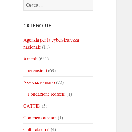
Ricerca
Corinto
Corinto
Corinto
per:
su
su
su
Twitter
Youtube
Linkedin
CATEGORIE
Agenzia per la cybersicurezza
nazionale
(11)
Articoli
(631)
recensioni
(69)
Associazionismo
(72)
Fondazione Rosselli
(1)
CATTID
(5)
Commemorazioni
(1)
Culturalazio.it
(4)