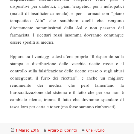
dispositivi per diabetici, i piani terapetuci per i nefropatici
(malati di insufficienza renale), e per i farmaci con “piano
terapeutico Aifa” che sarebbero quelli che vengono
direttamente somminsitrati dalla Asl e non passano dal
farmacista. I ricettari rossi insomma dovranno comunque
essere spediti ai medici.
Eppure tra i vantaggi attesi c’era proprio “il risparmio sulla
stampa e distribuzione delle vecchie ricette rosse e il
controllo sulla falsificazione delle ricette stesse o sugli abusi
conseguenti il furto dei ricettari”, e anche un migliore
rendimento dei medici, che però lamentano la
burocratizzazione del sistema e il fatto che per ora non è
cambiato niente, tranne il fatto che dovranno spendere di
tasca loro per carta e toner (ma forse saranno rimborsati).
Scritto
Autore
Categorie
1 Marzo 2016
Arturo Di Corinto
Che Futuro!