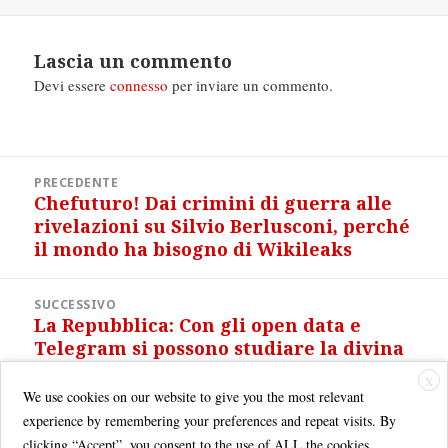
il
Lascia un commento
Devi essere
connesso
per inviare un commento.
Navigazione
PRECEDENTE
articoli
Chefuturo! Dai crimini di guerra alle
Articolo
rivelazioni su Silvio Berlusconi, perché
precedente:
il mondo ha bisogno di Wikileaks
SUCCESSIVO
La Repubblica: Con gli open data e
Articolo
Telegram si possono studiare la divina
successivo:
commedia e la Costituzione
X
We use cookies on our website to give you the most relevant
experience by remembering your preferences and repeat visits. By
clicking “Accept”, you consent to the use of ALL the cookies.