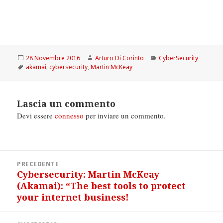
Scritto
Autore
Categorie
28 Novembre 2016
Arturo Di Corinto
CyberSecurity
il
Tag
akamai
,
cybersecurity
,
Martin McKeay
Lascia un commento
Devi essere
connesso
per inviare un commento.
Navigazione
PRECEDENTE
articoli
Cybersecurity: Martin McKeay
Articolo
(Akamai): “The best tools to protect
precedente:
your internet business!