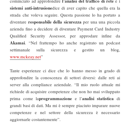
l’analisi del traffico di rete
cominciato ad approfondire
e i
sistemi anti-intrusione
dice di aver capito che quella era la
strada che voleva seguire. Questa passione lo ha portato a
responsabile della sicurezza
diventare
per una una piccola
azienda fino a decidere di diventare Payment Card Industry
Qualified Security Assessor, per approdare infine da
Akamai
. “Nel frattempo ho anche registrato un podcast
settimanale sulla sicurezza e gestito un blog,
www.mckeay.net
”
Tante esperienze ci dice che lo hanno messo in grado di
approfondire la conoscenza di settori diversi: dalle reti ai
server alla compliance aziendale. “Il mio ruolo attuale mi
richiede di acquisire competenze che non ho mai sviluppato
programmazione
analisi statistica
prima come la
e l’
di
grandi basi di dati. Ma mi è sempre piaciuto imparare nuove
competenze e nel settore della sicurezza è necessario
aggiornarle costantemente”.