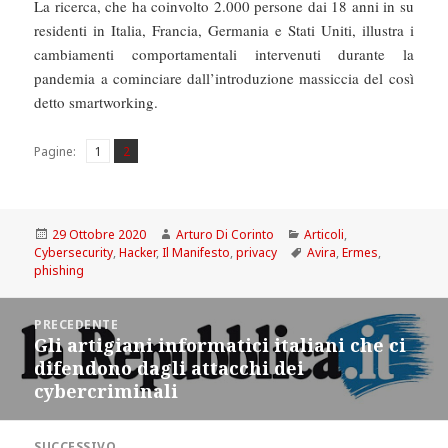
La ricerca, che ha coinvolto 2.000 persone dai 18 anni in su
residenti in Italia, Francia, Germania e Stati Uniti, illustra i
cambiamenti comportamentali intervenuti durante la
pandemia a cominciare dall’introduzione massiccia del così
detto smartworking.
Pagina
Pagina
,
Pagine:
1
2
Scritto
Autore
Categorie
29 Ottobre 2020
Arturo Di Corinto
Articoli
,
il
Tag
Cybersecurity
,
Hacker
,
Il Manifesto
,
privacy
Avira
,
Ermes
,
phishing
Navigazione
PRECEDENTE
articoli
Gli artigiani informatici italiani che ci
Articolo
difendono dagli attacchi dei
precedente:
cybercriminali
SUCCESSIVO