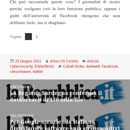
Chi può raccontarle queste cose? I giornalisti di sicuro
perché svolgono così la loro funzione pubblica, eppure i
guitti dell’università di Facebook ritengono che non
debbano farlo, ma si sbagliano.
Pagina
Pagina
,
Pagine:
1
2
Scritto
Autore
Categorie
23 Giugno 2022
Arturo Di Corinto
Articoli
,
il
Tag
Cybersecurity
,
Il Manifesto
Cobalt Strike
,
darkweb
,
facebook
,
ransomware
,
twitter
Navigazione
PRECEDENTE
articoli
La Regione Sardegna conferma il
Articolo
databreach di 170 mila file
precedente:
SUCCESSIVO
Per Google un’azienda italiana
Articolo
distribuisce software spia su dispositivi
successivo: