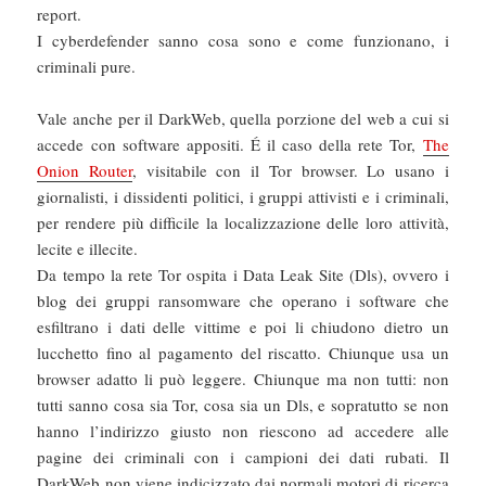
report.
I cyberdefender sanno cosa sono e come funzionano, i
criminali pure.
Vale anche per il DarkWeb, quella porzione del web a cui si
accede con software appositi. É il caso della rete Tor,
The
Onion Router
, visitabile con il Tor browser. Lo usano i
giornalisti, i dissidenti politici, i gruppi attivisti e i criminali,
per rendere più difficile la localizzazione delle loro attività,
lecite e illecite.
Da tempo la rete Tor ospita i Data Leak Site (Dls), ovvero i
blog dei gruppi ransomware che operano i software che
esfiltrano i dati delle vittime e poi li chiudono dietro un
lucchetto fino al pagamento del riscatto. Chiunque usa un
browser adatto li può leggere. Chiunque ma non tutti: non
tutti sanno cosa sia Tor, cosa sia un Dls, e sopratutto se non
hanno l’indirizzo giusto non riescono ad accedere alle
pagine dei criminali con i campioni dei dati rubati. Il
DarkWeb non viene indicizzato dai normali motori di ricerca