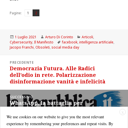
Pagina
Pagina
,
Pagine:
1
2
Scritto
Autore
Categorie
1 Luglio 2021
Arturo Di Corinto
Articoli
,
il
Tag
Cybersecurity
,
Il Manifesto
facebook
,
intelligenza artificiale
,
Jacopo Franchi
,
Obsoleti
,
social media day
Navigazione
PRECEDENTE
articoli
Democrazia Futura. Alle Radici
Articolo
dell’odio in rete. Polarizzazione
precedente:
disinformazione vanità e infelicità
SUCCESSIVO
WhatsApp, la battaglia per
Articolo
l’interoperabilità si sposta a Bruxelles
successivo:
X
We use cookies on our website to give you the most relevant
experience by remembering your preferences and repeat visits. By