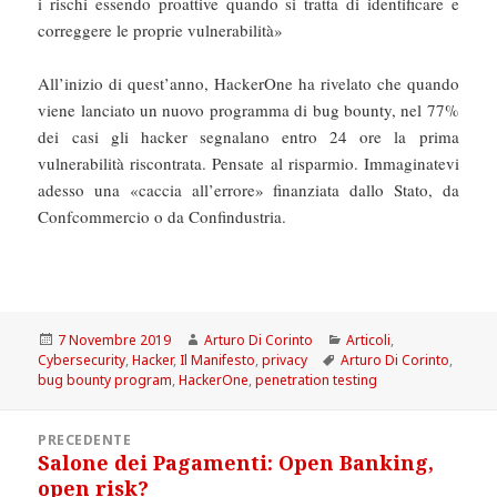
i rischi essendo proattive quando si tratta di identificare e
correggere le proprie vulnerabilità»
All’inizio di quest’anno, HackerOne ha rivelato che quando
viene lanciato un nuovo programma di bug bounty, nel 77%
dei casi gli hacker segnalano entro 24 ore la prima
vulnerabilità riscontrata. Pensate al risparmio. Immaginatevi
adesso una «caccia all’errore» finanziata dallo Stato, da
Confcommercio o da Confindustria.
Scritto
Autore
Categorie
7 Novembre 2019
Arturo Di Corinto
Articoli
,
il
Tag
Cybersecurity
,
Hacker
,
Il Manifesto
,
privacy
Arturo Di Corinto
,
bug bounty program
,
HackerOne
,
penetration testing
Navigazione
PRECEDENTE
articoli
Salone dei Pagamenti: Open Banking,
Articolo
open risk?
precedente: