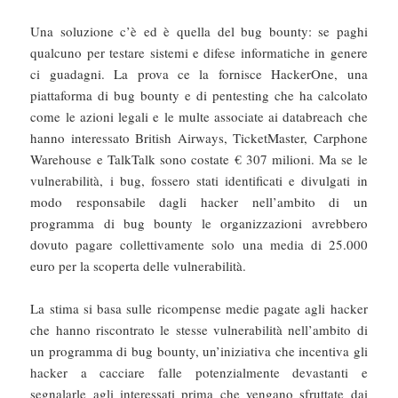
Una soluzione c’è ed è quella del bug bounty: se paghi
qualcuno per testare sistemi e difese informatiche in genere
ci guadagni. La prova ce la fornisce HackerOne, una
piattaforma di bug bounty e di pentesting che ha calcolato
come le azioni legali e le multe associate ai databreach che
hanno interessato British Airways, TicketMaster, Carphone
Warehouse e TalkTalk sono costate € 307 milioni. Ma se le
vulnerabilità, i bug, fossero stati identificati e divulgati in
modo responsabile dagli hacker nell’ambito di un
programma di bug bounty le organizzazioni avrebbero
dovuto pagare collettivamente solo una media di 25.000
euro per la scoperta delle vulnerabilità.
La stima si basa sulle ricompense medie pagate agli hacker
che hanno riscontrato le stesse vulnerabilità nell’ambito di
un programma di bug bounty, un’iniziativa che incentiva gli
hacker a cacciare falle potenzialmente devastanti e
segnalarle agli interessati prima che vengano sfruttate dai