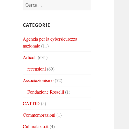
Ricerca
Corinto
Corinto
Corinto
per:
su
su
su
Twitter
Youtube
Linkedin
CATEGORIE
Agenzia per la cybersicurezza
nazionale
(11)
Articoli
(631)
recensioni
(69)
Associazionismo
(72)
Fondazione Rosselli
(1)
CATTID
(5)
Commemorazioni
(1)
Culturalazio.it
(4)