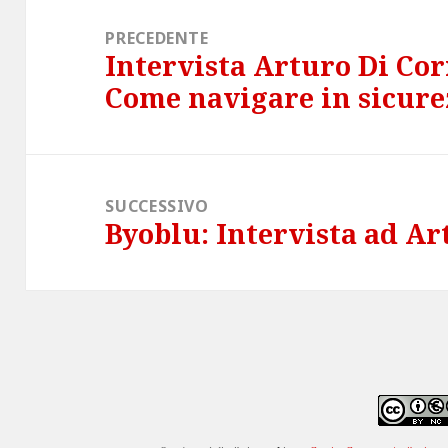
Navigazione
articoli
PRECEDENTE
Intervista Arturo Di Co
Articolo
Come navigare in sicure
precedente:
SUCCESSIVO
Byoblu: Intervista ad Ar
Articolo
successivo: