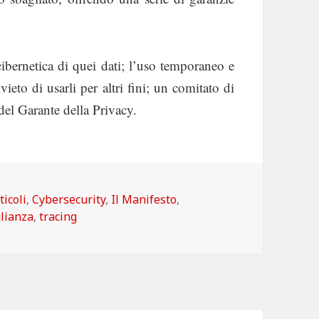
bernetica di quei dati; l’uso temporaneo e
ivieto di usarli per altri fini; un comitato di
del Garante della Privacy.
tegorie
ticoli
,
Cybersecurity
,
Il Manifesto
,
lianza
,
tracing