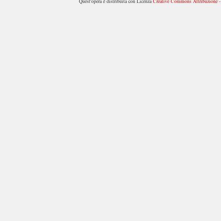
Quest'opera è distribuita con Licenza
Creative Commons Attribuzione - 