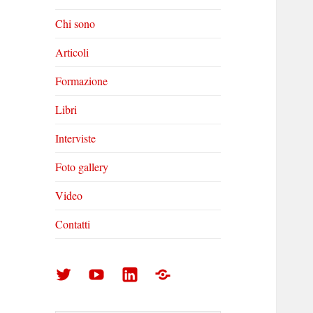
Chi sono
Articoli
Formazione
Libri
Interviste
Foto gallery
Video
Contatti
Arturo
Arturo
Arturo
Foto
Di
Di
Di
gallery