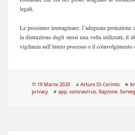
legali.
Le possiamo immaginare: l’adeguata protezione ci
la distruzione degli stessi una volta utilizzati; il d
vigilanza sull’intero processo e il coinvolgimento 
Scritto
Autore
Ca
19 Marzo 2020
Arturo Di Corinto
Ar
il
Tag
privacy
app
,
coronavirus
,
Rayzone
,
Sorveg