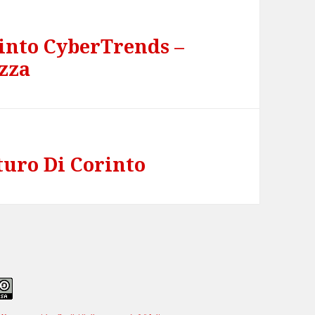
rinto CyberTrends –
zza
turo Di Corinto