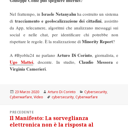
Giuseppe Conte può spegnere internet?
Israele
Netanyahu
Nel frattempo, in
ha costruito un sistema
tracciamento e geolocalizzazione dei cittadini
di
, assistito
da App, telecamere, algoritmi che analizzano messaggi sui
social e nelle chat, per identificare chi potrebbe non
Minority Report
rispettare le regole. È la realizzazione di
?
Arturo Di Corinto
A #Byoblu24 ne parlano
, giornalista, e
Ugo Mattei
Claudio Messora
, docente. In studio,
e
Virginia Camerieri
.
Scritto
Autore
Categorie
23 Marzo 2020
Arturo Di Corinto
Cybersecurity
,
il
Tag
Cyberwarfare
,
Video
cybersecurity
,
Cyberwarfare
Navigazione
PRECEDENTE
articoli
Il Manifesto: La sorveglianza
Articolo
elettronica non è la risposta al
precedente: