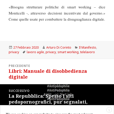
«Bisogna strutturare politiche di smart working – dice
Monticelli -, attraverso decisioni incentivate dal governo.»
Come quelle usate per combattere la disuguaglianza digitale.
Scritto
Autore
Categorie
27 Febbraio 2020
Arturo Di Corinto
Il Manifesto
,
il
Tag
privacy
lavoro agile
,
privacy
,
smart working
,
telelavoro
Navigazione
PRECEDENTE
articoli
Libri: Manuale di disobbedienza
Articolo
digitale
precedente:
SUCCESSIVO
La Repubblica: Spesso i siti
Articolo
pedopornografici, pur segnalati,
successivo:
restano online. Ecco perché
X