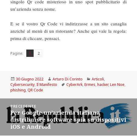
singolo Qr code misterioso in uno spot pubblicitario di
un’azienda senza nome.
E se il vostro Qr Code vi indirizzasse a un sito canaglia
anziché al menù di un ristorante? Anche qui vale la regola:
prima di cliccare, pensaci.
Pagina
Pagina
,
Pagine:
1
2
Scritto
Autore
Categorie
30 Giugno 2022
Arturo Di Corinto
Articoli
,
il
Tag
Cybersecurity
,
Il Manifesto
CyberArk
,
Ermes
,
hacker
,
Len Noe
,
phishing
,
QR Code
Navigazione
PRECEDENTE
articoli
Per Google un’azienda italiana
Articolo
distribuisce software spia su dispositivi
precedente:
iOS e Android