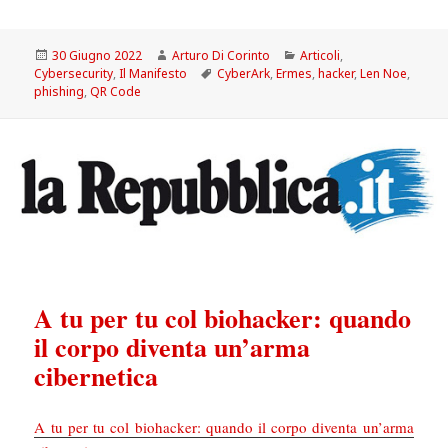
Scritto
Autore
Categorie
30 Giugno 2022
Arturo Di Corinto
Articoli
,
il
Tag
Cybersecurity
,
Il Manifesto
CyberArk
,
Ermes
,
hacker
,
Len Noe
,
phishing
,
QR Code
A tu per tu col biohacker: quando
il corpo diventa un’arma
cibernetica
A tu per tu col biohacker: quando il corpo diventa un’arma