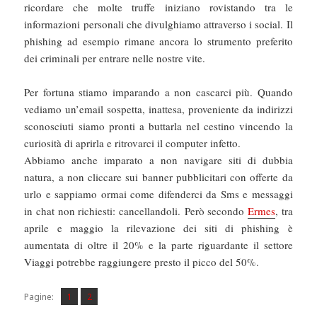
ricordare che molte truffe iniziano rovistando tra le
informazioni personali che divulghiamo attraverso i social. Il
phishing ad esempio rimane ancora lo strumento preferito
dei criminali per entrare nelle nostre vite.
Per fortuna stiamo imparando a non cascarci più. Quando
vediamo un’email sospetta, inattesa, proveniente da indirizzi
sconosciuti siamo pronti a buttarla nel cestino vincendo la
curiosità di aprirla e ritrovarci il computer infetto.
Abbiamo anche imparato a non navigare siti di dubbia
natura, a non cliccare sui banner pubblicitari con offerte da
urlo e sappiamo ormai come difenderci da Sms e messaggi
in chat non richiesti: cancellandoli. Però secondo
Ermes
, tra
aprile e maggio la rilevazione dei siti di phishing è
aumentata di oltre il 20% e la parte riguardante il settore
Viaggi potrebbe raggiungere presto il picco del 50%.
Pagina
Pagina
,
Pagine:
1
2