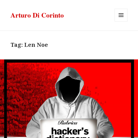
Arturo Di Corinto
MENU
E
WIDGET
Tag:
Len Noe