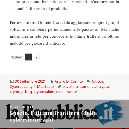
proprio conto bancario con la scusa di un’assunzione in
qualità di «tester di prodotti».
Per evitare frodi in rete è cruciale aggiornare sempre i propri
software e cambiare periodicamente le password. Ma anche
informarsi in rete per conoscere le ultime truffe è un ottimo
metodo per giocare d’anticipo.
Pagina
Pagina
,
Pagine:
1
2
Scritto
Autore
Categorie
30 Settembre 2021
Arturo Di Corinto
Articoli
,
il
Tag
Cybersecurity
,
Il Manifesto
bitcoin
,
crittomonete
,
crypto
,
cryptojacking
,
cryptovalute
,
ransomware
Navigazione
PRECEDENTE
articoli
Spazio, l’ultima frontiera (della
Articolo
cybersicurezza)
precedente: