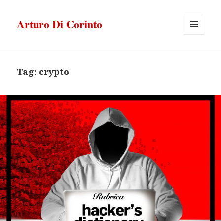
Arturo Di Corinto
MENU
E
WIDGET
Tag:
crypto