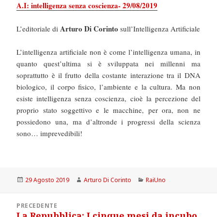
A.I: intelligenza senza coscienza- 29/08/2019
Arturo Di Corinto
L’editoriale di
sull’Intelligenza Artificiale
L’intelligenza artificiale non è come l’intelligenza umana, in
quanto quest’ultima si è sviluppata nei millenni ma
soprattutto è il frutto della costante interazione tra il DNA
biologico, il corpo fisico, l’ambiente e la cultura. Ma non
esiste intelligenza senza coscienza, cioè la percezione del
proprio stato soggettivo e le macchine, per ora, non ne
possiedono una, ma d’altronde i progressi della scienza
sono… imprevedibili!
Scritto
Autore
Categorie
29 Agosto 2019
Arturo Di Corinto
RaiUno
il
Navigazione
PRECEDENTE
articoli
La Repubblica: I cinque mesi da incubo
Articolo