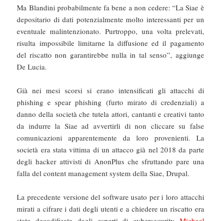
Ma Blandini probabilmente fa bene a non cedere: “La Siae è
depositario di dati potenzialmente molto interessanti per un
eventuale malintenzionato. Purtroppo, una volta prelevati,
risulta impossibile limitarne la diffusione ed il pagamento
del riscatto non garantirebbe nulla in tal senso”, aggiunge
De Lucia.
Già nei mesi scorsi si erano intensificati gli attacchi di
phishing e spear phishing (furto mirato di credenziali) a
danno della società che tutela attori, cantanti e creativi tanto
da indurre la Siae ad avvertirli di non cliccare su false
comunicazioni apparentemente da loro provenienti. La
società era stata vittima di un attacco già nel 2018 da parte
degli hacker attivisti di AnonPlus che sfruttando pare una
falla del content management system della Siae, Drupal.
La precedente versione del software usato per i loro attacchi
mirati a cifrare i dati degli utenti e a chiedere un riscatto era
stata decodificata dagli esperti di cybersecurity
Michael