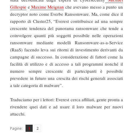
Gillespie
e
Maxime Meignan
che avevano messo a punto un
decryptor noto come Everbe Ransomware. Ma, come dice il
rapporto di Cluster25, “Everest contribuisce ad una sempre
crescente tendenza del panorama ransomware che tende a
coinvolgere quanti più soggetti possibile nelle operazioni
ransomware mediante modelli Ransomware-as-a-Service
(RaaS) facendo leva sui ritorni di investimento derivanti da
campagne di successo. In considerazione di fattori come la
facilità di utilizzo e di accesso a tali programmi nonché il
numero sempre crescente di partecipanti è possibile
prevedere in futuro una crescita dei rischi generali associati
a tale categoria di malware”.
Traduciamo per i lettori: Everest cerca affiliati, gente pronta a
rivendere quei dati e ad usare il loro malware per nuovi
attacchi.
Pagina
Pagina
,
Pagine:
1
2