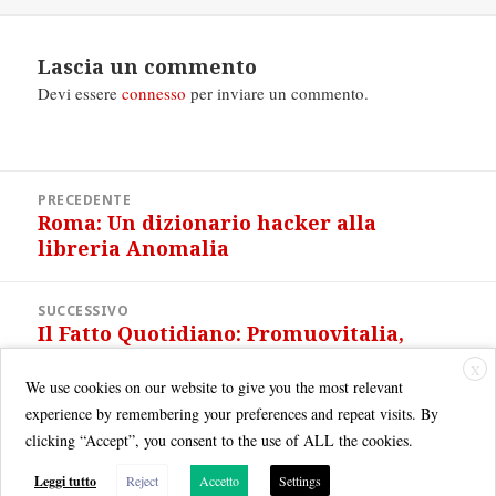
il
Lascia un commento
Devi essere
connesso
per inviare un commento.
Navigazione
PRECEDENTE
articoli
Roma: Un dizionario hacker alla
Articolo
libreria Anomalia
precedente:
SUCCESSIVO
Il Fatto Quotidiano: Promuovitalia,
Articolo
breve storia di un fallimento
successivo:
X
We use cookies on our website to give you the most relevant
experience by remembering your preferences and repeat visits. By
clicking “Accept”, you consent to the use of ALL the cookies.
Leggi tutto
Reject
Accetto
Settings