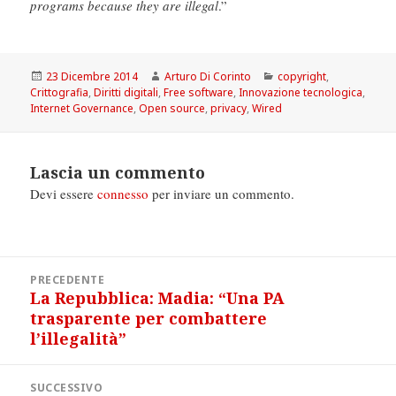
programs because they are illegal
.”
Scritto
Autore
Categorie
23 Dicembre 2014
Arturo Di Corinto
copyright
,
il
Crittografia
,
Diritti digitali
,
Free software
,
Innovazione tecnologica
,
Internet Governance
,
Open source
,
privacy
,
Wired
Lascia un commento
Devi essere
connesso
per inviare un commento.
Navigazione
PRECEDENTE
articoli
La Repubblica: Madia: “Una PA
Articolo
trasparente per combattere
precedente:
l’illegalità”
SUCCESSIVO