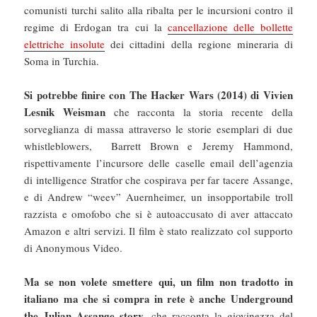
comunisti turchi salito alla ribalta per le incursioni contro il
regime di Erdogan tra cui la
cancellazione delle bollette
elettriche insolute
dei cittadini della regione mineraria di
Soma in Turchia.
Si potrebbe finire con The Hacker Wars (2014) di Vivien
Lesnik Weisman
che racconta la storia recente della
sorveglianza di massa attraverso le storie esemplari di due
whistleblowers, Barrett Brown e Jeremy Hammond,
rispettivamente l’incursore delle caselle email dell’agenzia
di intelligence Stratfor che cospirava per far tacere Assange,
e di Andrew “weev” Auernheimer, un insopportabile troll
razzista e omofobo che si è autoaccusato di aver attaccato
Amazon e altri servizi. Il film è stato realizzato col supporto
di Anonymous Video.
Ma se non volete smettere qui, un film non tradotto in
italiano ma che si compra in rete è anche Underground
the Julian Assange story
, che racconta la giovinezza del