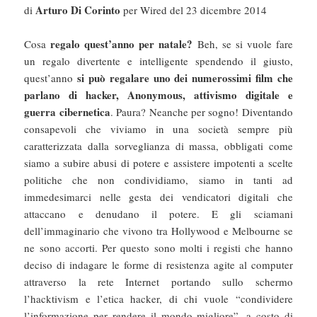
Arturo Di Corinto
di
per Wired del 23 dicembre 2014
regalo quest’anno per natale?
Cosa
Beh, se si vuole fare
un regalo divertente e intelligente spendendo il giusto,
si può regalare uno dei numerossimi film che
quest’anno
parlano di hacker, Anonymous, attivismo digitale e
guerra cibernetica
. Paura? Neanche per sogno! Diventando
consapevoli che viviamo in una società sempre più
caratterizzata dalla sorveglianza di massa, obbligati come
siamo a subire abusi di potere e assistere impotenti a scelte
politiche che non condividiamo, siamo in tanti ad
immedesimarci nelle gesta dei vendicatori digitali che
attaccano e denudano il potere. E gli sciamani
dell’immaginario che vivono tra Hollywood e Melbourne se
ne sono accorti. Per questo sono molti i registi che hanno
deciso di indagare le forme di resistenza agite al computer
attraverso la rete Internet portando sullo schermo
l’hacktivism e l’etica hacker, di chi vuole “condividere
l’informazione per rendere il mondo migliore”, a costo di