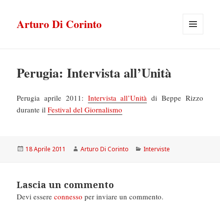
Arturo Di Corinto
MENU
E
WIDGET
Perugia: Intervista all’Unità
Perugia aprile 2011:
Intervista all’Unità
di Beppe Rizzo
durante il
Festival del Giornalismo
Scritto
Autore
Categorie
18 Aprile 2011
Arturo Di Corinto
Interviste
il
Lascia un commento
Devi essere
connesso
per inviare un commento.