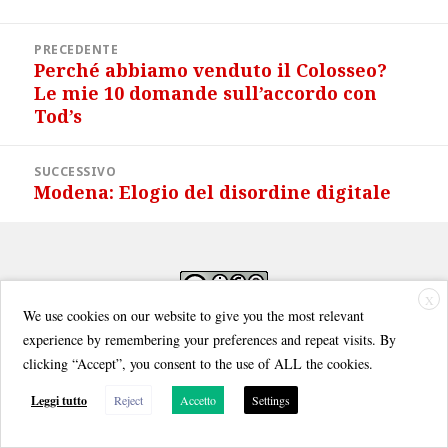
Navigazione
PRECEDENTE
articoli
Perché abbiamo venduto il Colosseo?
Articolo
Le mie 10 domande sull’accordo con
precedente:
Tod’s
SUCCESSIVO
Modena: Elogio del disordine digitale
Articolo
successivo:
X
We use cookies on our website to give you the most relevant
Quest'opera è distribuita con Licenza
Creative Commons Attribuzione - Non commerciale - Condividi allo
experience by remembering your preferences and repeat visits. By
stesso modo 3.0 Italia
.
clicking “Accept”, you consent to the use of ALL the cookies.
Leggi tutto
Reject
Accetto
Settings