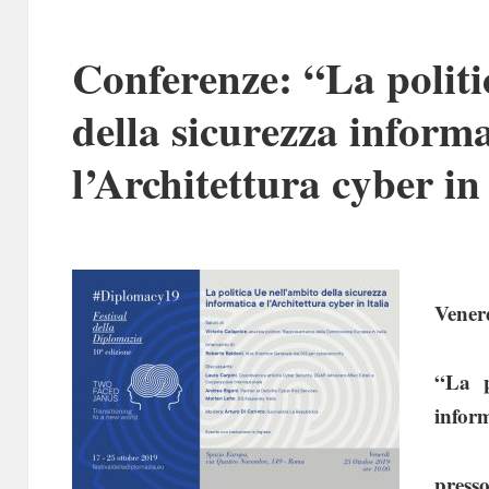
Conferenze: “La politi
della sicurezza informa
l’Architettura cyber in
Vener
“La p
inform
press