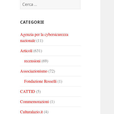
Ricerca
Corinto
Corinto
Corinto
per:
su
su
su
Twitter
Youtube
Linkedin
CATEGORIE
Agenzia per la cybersicurezza
nazionale
(11)
Articoli
(631)
recensioni
(69)
Associazionismo
(72)
Fondazione Rosselli
(1)
CATTID
(5)
Commemorazioni
(1)
Culturalazio.it
(4)