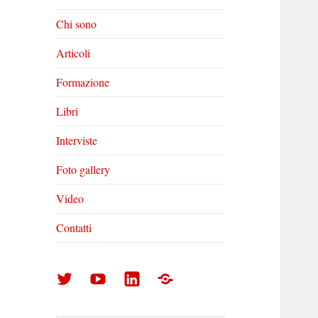
Chi sono
Articoli
Formazione
Libri
Interviste
Foto gallery
Video
Contatti
Arturo
Arturo
Arturo
Foto
Di
Di
Di
gallery