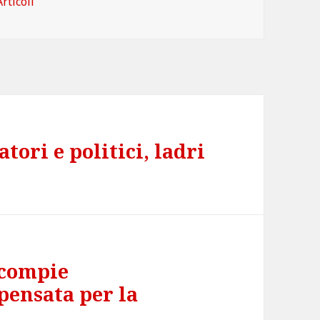
Categorie
Articoli
tori e politici, ladri
 compie
pensata per la