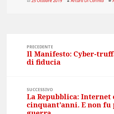
Scritto
Autore
25 Ottobre 2019
Arturo Di Corinto
il
Navigazione
articoli
PRECEDENTE
Il Manifesto: Cyber-truffa
Articolo
di fiducia
precedente:
SUCCESSIVO
La Repubblica: Internet
Articolo
cinquant’anni. E non fu 
successivo:
guerra