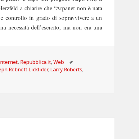
Herzfeld a chiarire che “Arpanet non è nata
 e controllo in grado di sopravvivere a un
una necessità dell’esercito, ma non era una
Categorie
Tag
Internet
,
Repubblica.it
,
Web
eph Robnett Licklider
,
Larry Roberts
,