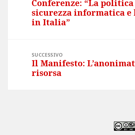
Conferenze: “La politica
Articolo
sicurezza informatica e 
precedente:
in Italia”
SUCCESSIVO
Il Manifesto: L’anonimat
Articolo
risorsa
successivo: