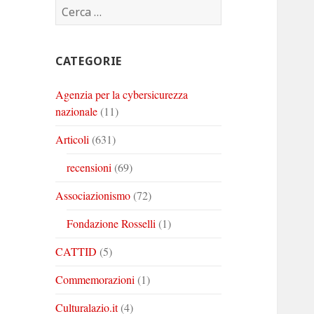
Ricerca
Corinto
Corinto
Corinto
per:
su
su
su
Twitter
Youtube
Linkedin
CATEGORIE
Agenzia per la cybersicurezza
nazionale
(11)
Articoli
(631)
recensioni
(69)
Associazionismo
(72)
Fondazione Rosselli
(1)
CATTID
(5)
Commemorazioni
(1)
Culturalazio.it
(4)