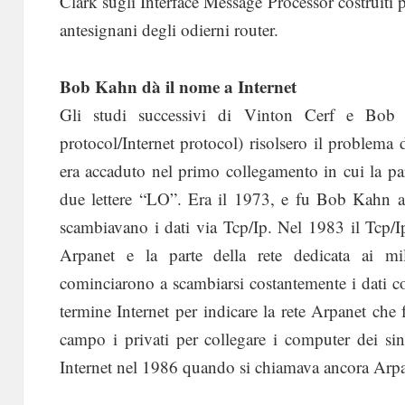
Clark sugli Interface Message Processor costruit
antesignani degli odierni router.
Bob Kahn dà il nome a Internet
Gli studi successivi di Vinton Cerf e Bob 
protocol/Internet protocol) risolsero il problem
era accaduto nel primo collegamento in cui la par
due lettere “LO”. Era il 1973, e fu Bob Kahn a u
scambiavano i dati via Tcp/Ip. Nel 1983 il Tcp/
Arpanet e la parte della rete dedicata ai mil
cominciarono a scambiarsi costantemente i dati co
termine Internet per indicare la rete Arpanet ch
campo i privati per collegare i computer dei singo
Internet nel 1986 quando si chiamava ancora Arpa