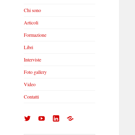
Chi sono
Articoli
Formazione
Libri
Interviste
Foto gallery
Video
Contatti
Arturo
Arturo
Arturo
Foto
Di
Di
Di
gallery