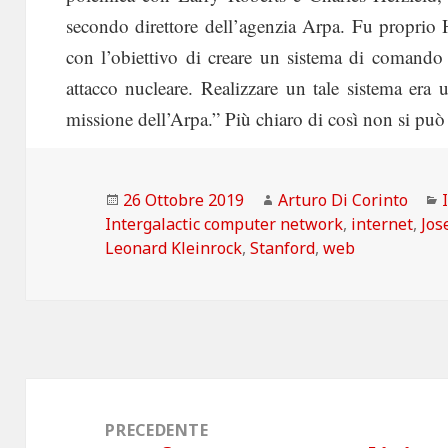
secondo direttore dell’agenzia Arpa. Fu proprio 
con l’obiettivo di creare un sistema di comando
attacco nucleare. Realizzare un tale sistema era 
missione dell’Arpa.” Più chiaro di così non si può
Scritto
Autore
26 Ottobre 2019
Arturo Di Corinto
il
Intergalactic computer network
,
internet
,
Jos
Leonard Kleinrock
,
Stanford
,
web
Navigazione
articoli
PRECEDENTE