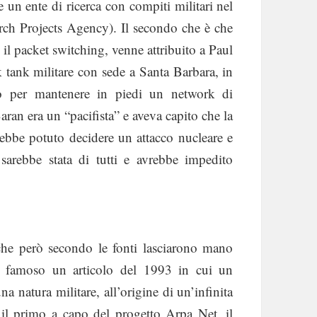
 un ente di ricerca con compiti militari nel
h Projects Agency). Il secondo che è che
 il packet switching, venne attribuito a Paul
 tank militare con sede a Santa Barbara, in
o per mantenere in piedi un network di
ran era un “pacifista” e aveva capito che la
vrebbe potuto decidere un attacco nucleare e
sarebbe stata di tutti e avrebbe impedito
i che però secondo le fonti lasciarono mano
un famoso un articolo del 1993 in cui un
a natura militare, all’origine di un’infinita
il primo a capo del progetto Arpa Net, il