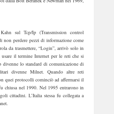
i poi dalla Bolt Beranek e Newman nel 1969,
Kahn sul Tcp/Ip (Transmission control
a di non perdere pezzi di informazione come
ola da trasmettere, “Login”, arrivò solo in
sare il termine Internet per le reti che si
Ip divenne lo standard di comunicazione di
itari divenne Milnet. Quando altre reti
n quei protocolli cominciò ad affermarsi il
e fu chiusa nel 1990. Nel 1995 entrarono in
li cittadini. L’Italia stessa fu collegata a
net.