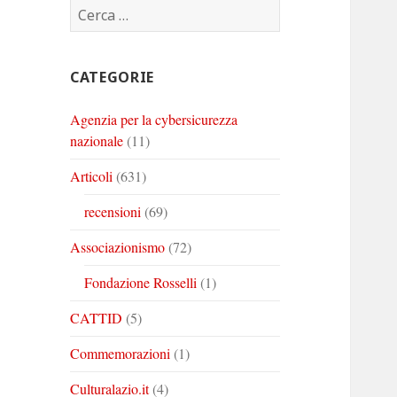
Ricerca
Corinto
Corinto
Corinto
per:
su
su
su
Twitter
Youtube
Linkedin
CATEGORIE
Agenzia per la cybersicurezza
nazionale
(11)
Articoli
(631)
recensioni
(69)
Associazionismo
(72)
Fondazione Rosselli
(1)
CATTID
(5)
Commemorazioni
(1)
Culturalazio.it
(4)