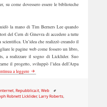
r, su come dovessero essere le biblioteche
e guidò la mano di Tim Berners Lee quando
tori del Cern di Ginevra di accedere a tutte
 scientifica. Un’idea che realizzò creando il
ogliare le pagine web come fossero un libro,
s, a realizzare il sogno di Licklider. Suo
zarne il progetto, sviluppò l’idea dell’Arpa
La Repubblica: Internet compie cinquant’a
ntinua a leggere
Categorie
Tag
Internet
,
Repubblica.it
,
Web
eph Robnett Licklider
,
Larry Roberts
,