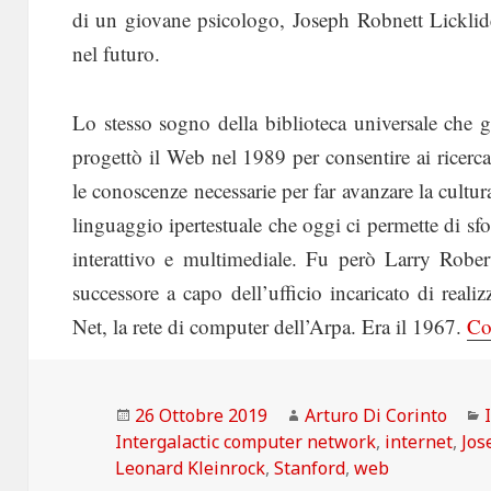
di un giovane psicologo, Joseph Robnett Licklide
nel futuro.
Lo stesso sogno della biblioteca universale ch
progettò il Web nel 1989 per consentire ai ricerca
le conoscenze necessarie per far avanzare la cultura
linguaggio ipertestuale che oggi ci permette di sf
interattivo e multimediale. Fu però Larry Robert
successore a capo dell’ufficio incaricato di realiz
Net, la rete di computer dell’Arpa. Era il 1967.
Co
Scritto
Autore
26 Ottobre 2019
Arturo Di Corinto
il
Intergalactic computer network
,
internet
,
Jos
Leonard Kleinrock
,
Stanford
,
web