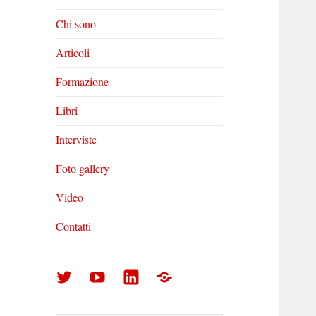
Chi sono
Articoli
Formazione
Libri
Interviste
Foto gallery
Video
Contatti
Arturo
Arturo
Arturo
Foto
Di
Di
Di
gallery