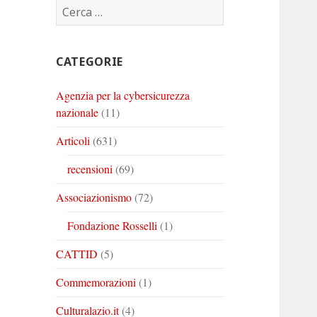
Ricerca
Corinto
Corinto
Corinto
per:
su
su
su
Twitter
Youtube
Linkedin
CATEGORIE
Agenzia per la cybersicurezza
nazionale
(11)
Articoli
(631)
recensioni
(69)
Associazionismo
(72)
Fondazione Rosselli
(1)
CATTID
(5)
Commemorazioni
(1)
Culturalazio.it
(4)