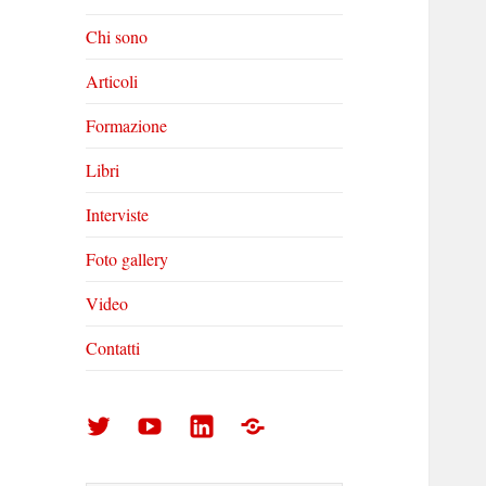
Chi sono
Articoli
Formazione
Libri
Interviste
Foto gallery
Video
Contatti
Arturo
Arturo
Arturo
Foto
Di
Di
Di
gallery