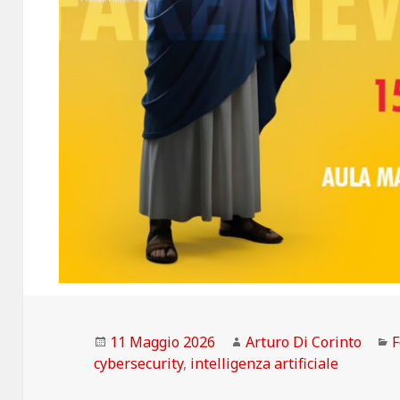
Scritto
Autore
C
11 Maggio 2026
Arturo Di Corinto
il
cybersecurity
,
intelligenza artificiale