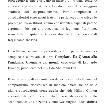
proteggono le élite e cercano di trarre profitto dalla gente. O
almeno la pensa così Erica Lagalisse, una delle maggiori
studiose del cospirazionismo. Però complottisti e
cospirazionisti sono nostri fratelli, e pertanto, come spiega lo
psicologo Joyan Biford, vanno considerati e rispettati perché
esprimono bisogni e preoccupazioni legittime. Purtroppo,
sono testardi, quindi è tendenzialmente inutile cercare di
fargli cambiare idea.
Di rettiliani, satanisti e pizzaioli pedofili parla, in maniera
Complotti. Da QAnon alla
semplice e scorrevole, il libro
Pandemia, Cronache dal mondo capovolto
, di Leonardo
Bianchi, pubblicato nel 2021 da Minimum Fax.
Bianchi, autore di una nota newsletter in cui tratta il tema del
complottismo, ricostruisce in maniera chiara alcune delle
ultime cospirazioni, come quella che vide Hillary Clinton
accusata di pedofilia e pratiche sessuali devianti nello
scantinato di una pizzeria vicino Washington. Idea diffusa