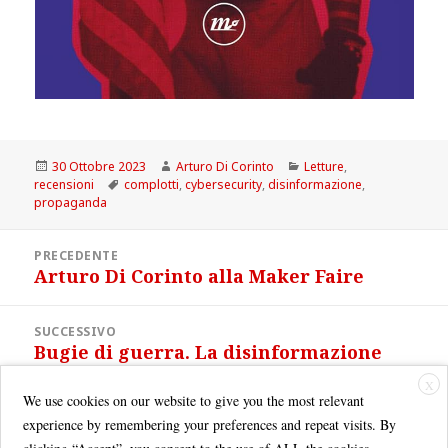
Scritto
Autore
Categorie
30 Ottobre 2023
Arturo Di Corinto
Letture
,
il
Tag
recensioni
complotti
,
cybersecurity
,
disinformazione
,
propaganda
Navigazione
PRECEDENTE
articoli
Arturo Di Corinto alla Maker Faire
Articolo
precedente:
SUCCESSIVO
Bugie di guerra. La disinformazione
Articolo
russa dall’Unione Sovietica all’Ucraina
successivo:
X
We use cookies on our website to give you the most relevant
experience by remembering your preferences and repeat visits. By