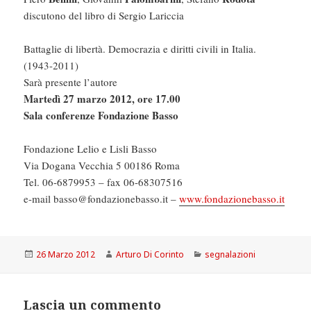
discutono del libro di Sergio Lariccia
Battaglie di libertà. Democrazia e diritti civili in Italia.
(1943-2011)
Sarà presente l’autore
Martedì 27 marzo 2012, ore 17.00
Sala conferenze Fondazione Basso
Fondazione Lelio e Lisli Basso
Via Dogana Vecchia 5 00186 Roma
Tel. 06-6879953 – fax 06-68307516
e-mail basso@fondazionebasso.it –
www.fondazionebasso.it
Scritto
Autore
Categorie
26 Marzo 2012
Arturo Di Corinto
segnalazioni
il
Lascia un commento