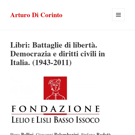
Arturo Di Corinto
MENU
E
WIDGET
Libri: Battaglie di libertà.
Democrazia e diritti civili in
Italia. (1943-2011)
Bellini
Palombarini
Rodotà
Piero
, Giovanni
, Stefano