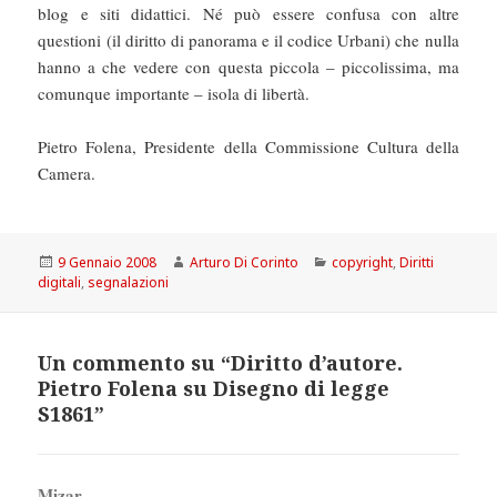
blog e siti didattici. Né può essere confusa con altre
questioni (il diritto di panorama e il codice Urbani) che nulla
hanno a che vedere con questa piccola – piccolissima, ma
comunque importante – isola di libertà.
Pietro Folena, Presidente della Commissione Cultura della
Camera.
Scritto
Autore
Categorie
9 Gennaio 2008
Arturo Di Corinto
copyright
,
Diritti
il
digitali
,
segnalazioni
Un commento su “Diritto d’autore.
Pietro Folena su Disegno di legge
S1861”
Mizar
ha