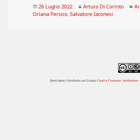
Scritto
Autore
Ca
26 Luglio 2022
Arturo Di Corinto
Ar
il
Oriana Persico
,
Salvatore Iaconesi
Quest'opera è distribuita con Licenza
Creative Commons Attribuzione - 