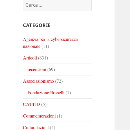
Ricerca
Corinto
Corinto
Corinto
per:
su
su
su
Twitter
Youtube
Linkedin
CATEGORIE
Agenzia per la cybersicurezza
nazionale
(11)
Articoli
(631)
recensioni
(69)
Associazionismo
(72)
Fondazione Rosselli
(1)
CATTID
(5)
Commemorazioni
(1)
Culturalazio.it
(4)