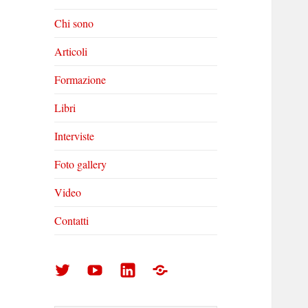
Chi sono
Articoli
Formazione
Libri
Interviste
Foto gallery
Video
Contatti
Arturo
Arturo
Arturo
Foto
Di
Di
Di
gallery