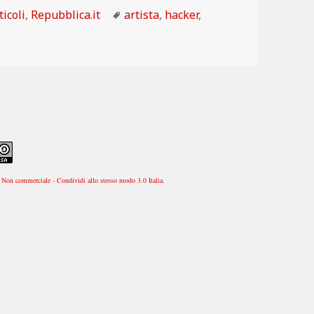
tegorie
Tag
ticoli
,
Repubblica.it
artista
,
hacker
,
Non commerciale - Condividi allo stesso modo 3.0 Italia
.